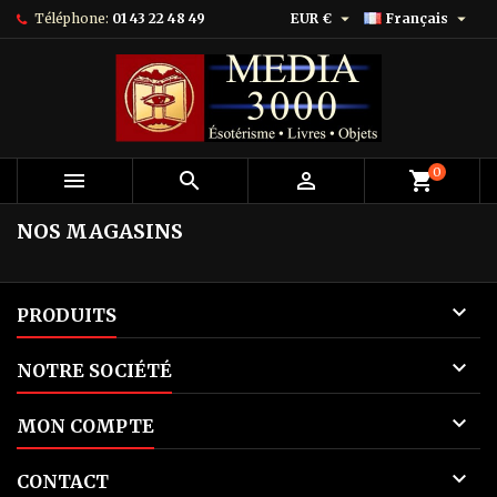


Téléphone:
01 43 22 48 49
EUR €
Français
0



shopping_cart
NOS MAGASINS

PRODUITS

NOTRE SOCIÉTÉ

MON COMPTE

CONTACT