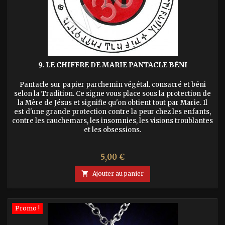
9. LE CHIFFRE DE MARIE PANTACLE BÉNI
Pantacle sur papier parchemin végétal. consacré et béni
selon la Tradition. Ce signe vous place sous la protection de
la Mère de Jésus et signifie qu'on obtient tout par Marie. Il
est d'une grande protection contre la peur chez les enfants,
contre les cauchemars, les insomnies, les visions troublantes
et les obsessions.
Prix
5,00 €

Ajouter au panier
Promo !