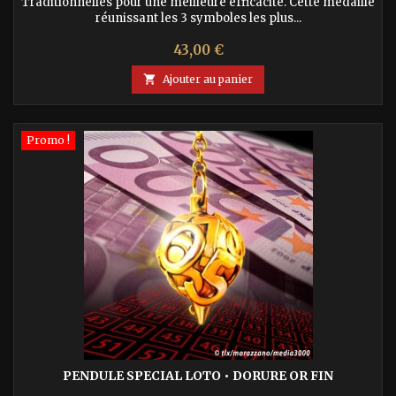
Traditionnelles pour une meilleure efficacité. Cette médaille
réunissant les 3 symboles les plus...
Prix
43,00 €

Ajouter au panier
Promo !
PENDULE SPECIAL LOTO • DORURE OR FIN