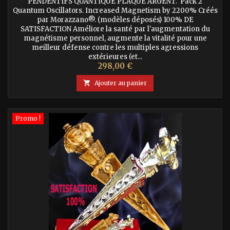
PENDENTIFS QUANTIQUE PLAQUE ARGENT. Pack 2
Quantum Oscillators. Increased Magnetism by 2200% Créés
par Morazzano®. (modèles déposés) 100% DE
SATISFACTION Améliore la santé par l'augmentation du
magnétisme personnel, augmente la vitalité pour une
meilleur défense contre les multiples agressions
extérieures (et...
Prix
298,00 €

Ajouter au panier
Promo !