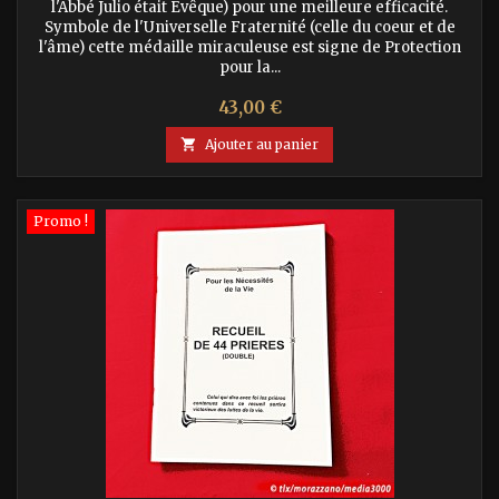
l'Abbé Julio était Evêque) pour une meilleure efficacité.
Symbole de l'Universelle Fraternité (celle du coeur et de
l'âme) cette médaille miraculeuse est signe de Protection
pour la...
Prix
43,00 €

Ajouter au panier
Promo !