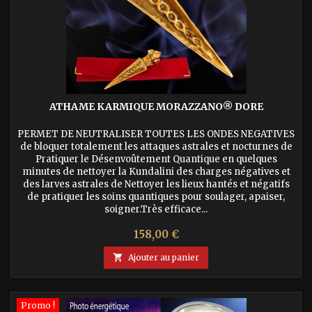
ATHAME KARMIQUE MORAZZANO® DORE
PERMET DE NEUTRALISER TOUTES LES ONDES NEGATIVES
de bloquer totalement les attaques astrales et nocturnes de
Pratiquer le Désenvoûtement Quantique en quelques
minutes de nettoyer la Kundalini des charges négatives et
des larves astrales de Nettoyer les lieux hantés et négatifs
de pratiquer les soins quantiques pour soulager, apaiser,
soigner.Très efficace...
Prix
158,00 €

Ajouter au panier
Promo !