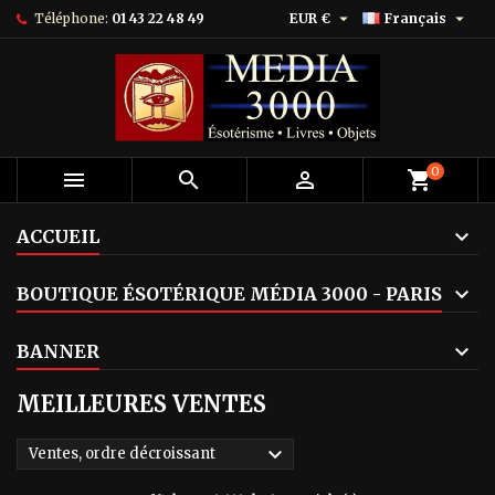


Téléphone:
01 43 22 48 49
EUR €
Français
0



shopping_cart
ACCUEIL
BOUTIQUE ÉSOTÉRIQUE MÉDIA 3000 - PARIS
BANNER
MEILLEURES VENTES

Ventes, ordre décroissant