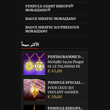
PENDULE GEANT KHEOPS®
MORAZZANO®
BAGUE SHIATSU MORAZZANO
BAGUE SHIATSU ACUPRESSION
MORAZZANO
الأكثر مبيعاً
PENTAGRAMME DE L'ABBE JULIO
Médaille façon Plaqué
Or LE TALISMAN DE
السعر
PROTECTION
€ 43٫00
SUPRÊME DE L'ABBE
JULIO cette médaille
PENDULE SPECIAL LOTO • DORURE OR FIN
serait la quintessence
POUR CEUX QUI
des médailles de
VEULENT GAGNER.
Protection. Elle est
السعر
Pendule égrégorique
€ 39٫00
d'une efficacité
réservé à la recherche
remarquable pour
des Numéros du Loto,
combattre les forces
PENDULE KHEOPS® PHARAON MORAZZANO® DORÉ
du Kéno (également