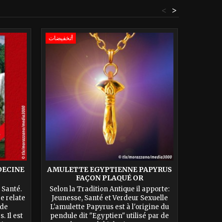
<
>
تخفيضات!
تخفيضات!
DECINE
AMULETTE EGYPTIENNE PAPYRUS
AMULET
FAÇON PLAQUÉ OR
 Santé.
Selon la Tradition Antique il apporte:
Selon la
e relate
Jeunesse, Santé et Verdeur Sexuelle
Jeuness
 de
L'amulette Papyrus est à l'origine du
ARGENT
. Il est
pendule dit "Egyptien" utilisé par de
est