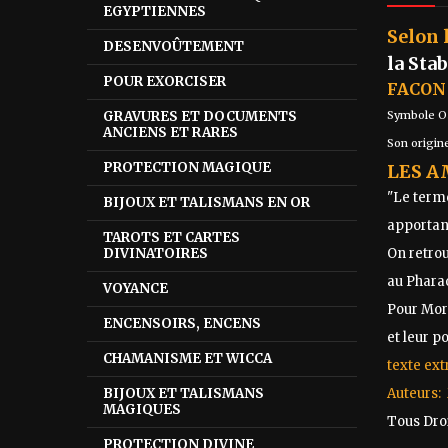
EGYPTIENNES
Selon 
DESENVOÛTEMENT
la Sta
POUR EXORCISER
FACON
GRAVURES ET DOCUMENTS
Symbole Osi
ANCIENS ET RARES
Son origine
PROTECTION MAGIQUE
LES A
"Le terme
BIJOUX ET TALISMANS EN OR
apportant
TAROTS ET CARTES
DIVINATOIRES
On retro
au Pharao
VOYANCE
Pour Mora
ENCENSOIRS, ENCENS
et leur p
CHAMANISME ET WICCA
texte ext
BIJOUX ET TALISMANS
Auteurs: 
MAGIQUES
Tous Droi
PROTECTION DIVINE