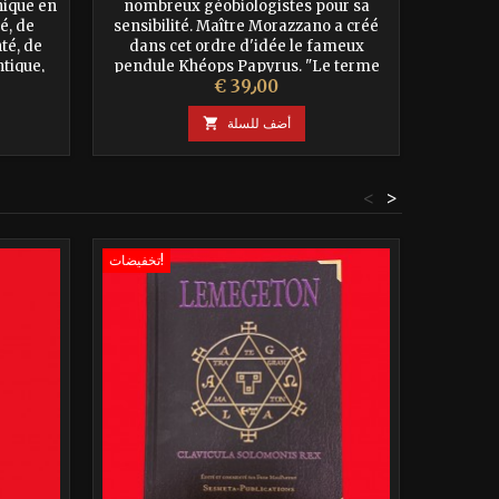
nique en
nombreux géobiologistes pour sa
"Egypt
té, de
sensibilité. Maître Morazzano a créé
géobio
té, de
dans cet ordre d'idée le fameux
Maître
tique,
pendule Khéops Papyrus. "Le terme
ordre
السعر
€ 39٫00
er son
d'Amulette, dans l'Egypte ancienne,
Kh
 la...
recouvre le sens de Talisman ou...
d'Amule
أضف للسلة

<
>
تخفيضات!
تخفيضات!