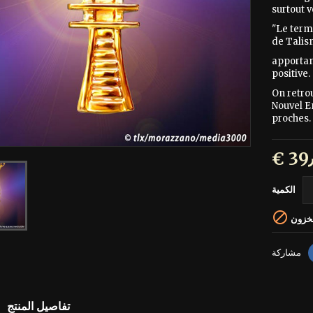
surtout v
"Le term
de Talis
apportan
positive.
On retro
Nouvel E
proches.
الكمية

مخزون
مشاركة
تفاصيل المنتج