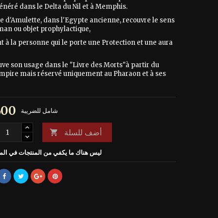
énéré dans le Delta du Nil et à Memphis.
e d'Amulette, dans l'Egypte ancienne, recouvre le sens
man ou objet prophylactique,
t à la personne qui le porte une Protection et une aura
uve son usage dans le "Livre des Morts"à partir du
mpire mais réservé uniquement au Pharaon et à ses
€ 39٫00
شامل للضريبة
أضف للسلة

ليس هناك ما يكفي من المنتجات في ال