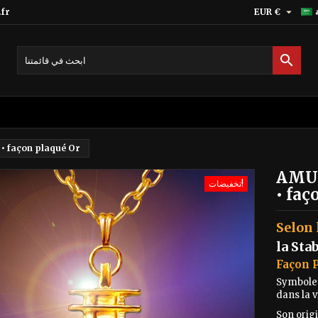

fr
EUR €

• façon plaqué Or
AMUL
تخفيضات!
• faç
Selon 
la Sta
Façon 
Symbole O
dans la 
Son origi