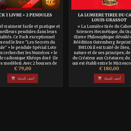
CK 1 LIVRE + 2 PENDULES
LA LUMIERE TIREE DU C
LOUIS GRASSOT
l vraiment facile et pratique et
« La Lumière tirée du Cahos
 meilleurs pendules dans leurs
Sciences Hermétique, du G
ialités. Ce Pack exceptionnel
Œuvre Philosophique dévoilé».
end le livre "Les Secrets du
Réédition Gutemberg Reprints
le" + le pendule Spécial Loto
1981.Où il est traité de Dieu,
n rechercher les Numéros + le
nature et de ses principes; de
e radionique Khéops doré (le
du Créateur aux Créatures; du
s modèles). Avec 2 bourses de
qui est établi entre le Microsc
السعر
السعر
€ 79٫00
€ 180٫00
ment notices, et planches de
Macroscome; du retour de tou
recherche.
créatures à l’Unité leur..
أضف للسلة

أضف للسلة
