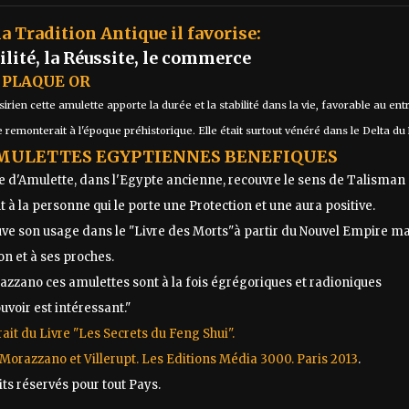
la Tradition Antique il favorise:
bilité, la Réussite, le commerce
 PLAQUE OR
rien cette amulette apporte la durée et la stabilité dans la vie, favorable au e
 remonterait à l'époque préhistorique. Elle était surtout vénéré dans le Delta du
MULETTES EGYPTIENNES BENEFIQUES
 d'Amulette, dans l'Egypte ancienne, recouvre le sens de Talisman 
 à la personne qui le porte une Protection et une aura positive.
uve son usage dans le "Livre des Morts"à partir du Nouvel Empire m
n et à ses proches.
zzano ces amulettes sont à la fois égrégoriques et radioniques
ouvoir est intéressant."
rait du Livre "Les Secrets du Feng Shui".
Morazzano et Villerupt. Les Editions Média 3000. Paris 2013
.
ts réservés pour tout Pays.