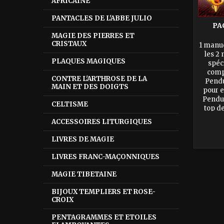
AFRICAINE
PANTACLES DE L'ABBE JULIO
PA
MAGIE DES PIERRES ET
CRISTAUX
1 manue
les 2
PLAQUES MAGIQUES
spéc
compr
CONTRE L'ARTHROSE DE LA
Pendu
MAIN ET DES DOIGTS
pour e
Pendul
CELTISME
top de
range
ACCESSOIRES LITURGIQUES
LIVRES DE MAGIE
LIVRES FRANC-MAÇONNIQUES
MAGIE TIBETAINE
BIJOUX TEMPLIERS ET ROSE-
CROIX
PENTAGRAMMES ET ETOILES