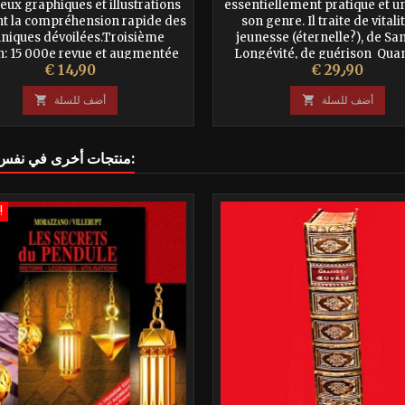
ux graphiques et illustrations
essentiellement pratique et u
ent la compréhension rapide des
son genre. Il traite de vitali
hniques dévoilées.Troisième
jeunesse (éternelle?), de San
n: 15 000e revue et augmentée
Longévité, de guérison Quan
السعر
السعر
€ 14٫90
€ 29٫90
d’une méthode pour régénér
cœur, ses organes, ses os, de
أضف للسلة

أضف للسلة

16 منتجات أخرى في نفس الفئة:
تخفيضات!