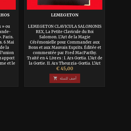
AHOS
LEMEGETON
BAGU
 » ou
LEMEGETON CLAVICULA SALOMONIS
OR MA
rande-
REX, La Petite Clavicule du Roi
contre 
 Paris.
Salomon. L’Art de la Magie
maléf
. 6 Mai
Cérémonielle pour Commander aux
Favorise 
 de la
Bons et aux Mauvais Esprits. Éditée et
et augme
 l’union
commentée par Fred MacParthy.
- Stim
 rapport
Traité en 4 Livres : I. Ars Gœtia. L’Art de
améliora
ome et le
la Gœtie. II. Ars Theurgia-Gœtia. L’Art
au bon 
السعر
€ 45٫00
tes les
de la Théurgie-Gœtie. III. Ars Paulina.
et renfo
.
L’Art Paulin de Salomon. IV. Ars
le
أضف للسلة

Almadel...