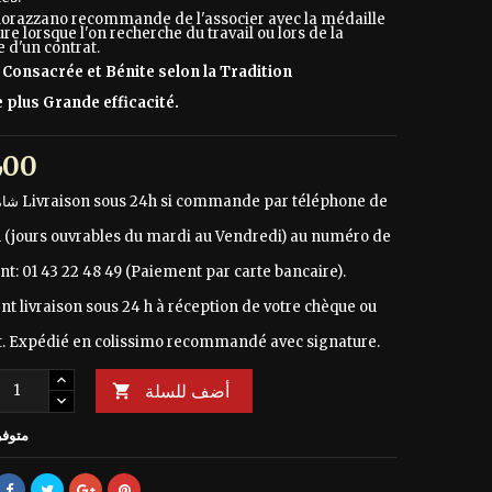
orazzano recommande de l'associer avec la médaille
e lorsque l'on recherche du travail ou lors de la
 d'un contrat.
 Consacrée et Bénite selon la Tradition
 plus Grande efficacité.
€ 29٫00
Livraison sous 24h si commande par téléphone de
شامل للضريبة
h (jours ouvrables du mardi au Vendredi) au numéro de
nt: 01 43 22 48 49 (Paiement par carte bancaire).
t livraison sous 24 h à réception de votre chèque ou
. Expédié en colissimo recommandé avec signature.
أضف للسلة

متوفر 