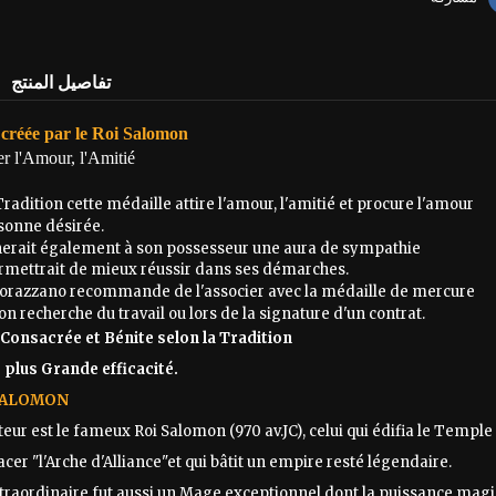
تفاصيل المنتج
 créée par le Roi Salomon
er l'Amour, l'Amitié
Tradition cette médaille attire l'amour, l'amitié et procure l'amour
sonne désirée.
nerait également à son possesseur une aura de sympathie
ermettrait de mieux réussir dans ses démarches.
orazzano recommande de l'associer avec la médaille de mercure
'on recherche du travail ou lors de la signature d'un contrat.
 Consacrée et Bénite selon la Tradition
 plus Grande efficacité.
 SALOMON
eur est le fameux Roi Salomon (970 av.JC), celui qui édifia le Templ
acer "l'Arche d'Alliance"et qui bâtit un empire resté légendaire.
xtraordinaire fut aussi un Mage exceptionnel dont la puissance mag