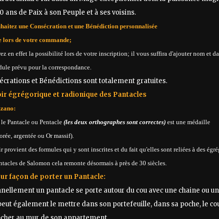
 ans de Paix à son Peuple et à ses voisins.
uhaitez une Consécration et une Bénédiction personnalisée
le lors de votre commande;
ez en effet la possibilité lors de votre inscription; il vous suffira d'ajouter nom et d
dule prévu pour la correspondance.
crations et Bénédictions sont totalement gratuites.
ir égrégorique et radionique des Pantacles
zano:
le Pantacle ou Pentacle
(les deux orthographes sont correctes)
est une médaille
orée, argentée ou Or massif).
 provient des formules qui y sont inscrites et du fait qu'elles sont reliées à des égré
ntacles de Salomon cela remonte désormais à près de 30 siècles.
eur façon de porter un Pantacle:
nellement un pantacle se porte autour du cou avec une chaine ou un fi
peut également le mettre dans son portefeuille, dans sa poche, le 
rocher au mur de son appartement.