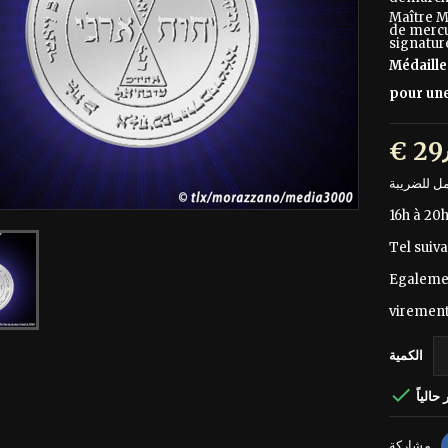
Maître M
de mercur
signature
Médaille
pour une
16h à 20
Tel suiva
Egalemen
virement
الكمية

حالياً
مشاركة