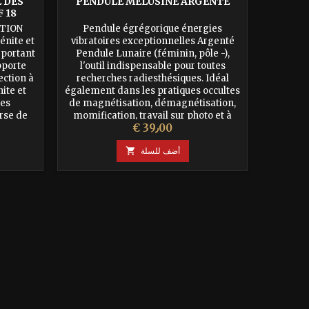
 DES
PENDULE MELUSINE ARGENTÉ
KARTIK
 18
CTION
Pendule égrégorique énergies
PO
énite et
vibratoires exceptionnelles Argenté
ENTR
 portant
Pendule Lunaire (féminin, pôle -),
S'ELE
pporte
l'outil indispensable pour toutes
Carats S
ection à
recherches radiesthésiques. Idéal
bijoux é
ite et
également dans les pratiques occultes
entrave
res
de magnétisation, démagnétisation,
s'éleve
urse de
momification, travail sur photo et à
karmiq
السعر
€ 39٫00
distance (téléradiesthésie). La Fée
précédent
Mélusine, être hybride à la fois mi-
perme
أضف للسلة

femme,...