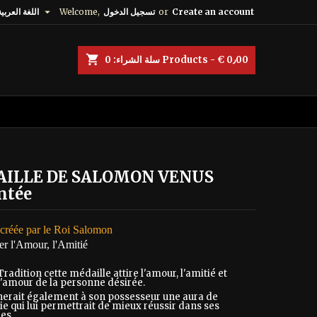

Create an account
or
تسجيل الدخول
Welcome,
اللغة العربية
shopping_cart
Products - € 0٫00
سلة الشراء:
0
ILLE DE SALOMON VENUS
ntée
 créée par le Roi Salomon
rer l'Amour, l'Amitié
Tradition cette médaille attire l'amour, l'amitié et
l'amour de la personne désirée.
nerait également à son possesseur une aura de
e qui lui permettrait de mieux réussir dans ses
es.