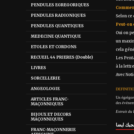
PENDULES EGREGORIQUES
Comment 
PENDULES RADIONIQUES
Selon ce 
Peut-on 
PENDULES QUANTIQUES
Oui on pe
MEDECINE QUANTIQUE
un maximu
ETOLES ET CORDONS
cela géné
RECUEIL 44 PRIERES (Double)
Les Penta
à la lett
LIVRES
Avec Noti
SORCELLERIE
ANGEOLOGIE
DEFINITI
Un égrégor
ARTICLES FRANC-
des événeme
MAÇONNIQUES
Extrait du 
BIJOUX ET DECORS
MAÇONNIQUES
جبك ايضا
FRANC-MAÇONNERIE