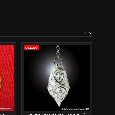
<
>
تخفيضات!
تخفيضات!