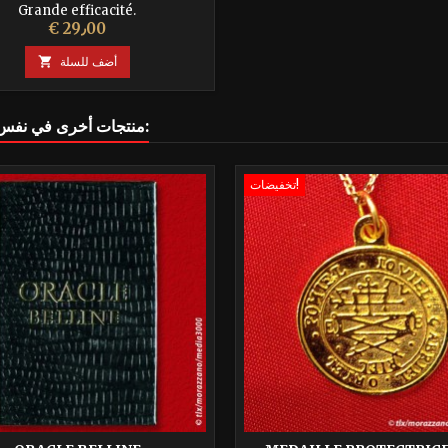
Grande efficacité.
السعر
€ 29٫00
أضف للسلة

16 منتجات أخرى في نفس الفئة:
تخفيضات!