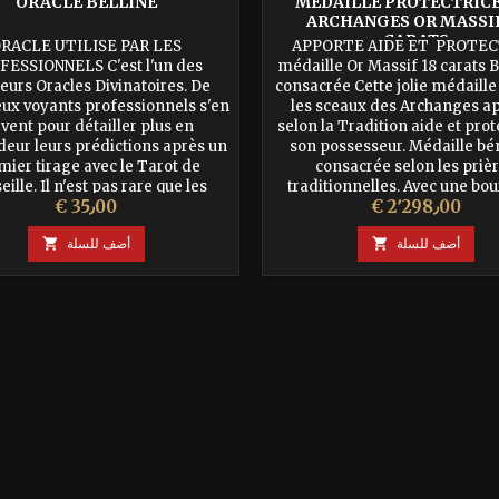
ORACLE BELLINE
MEDAILLE PROTECTRICE
ARCHANGES OR MASSIF
CARATS
RACLE UTILISE PAR LES
APPORTE AIDE ET PROTE
FESSIONNELS C'est l'un des
médaille Or Massif 18 carats B
eurs Oracles Divinatoires. De
consacrée Cette jolie médaille
x voyants professionnels s'en
les sceaux des Archanges a
vent pour détailler plus en
selon la Tradition aide et prot
eur leurs prédictions après un
son possesseur. Médaille bén
mier tirage avec le Tarot de
consacrée selon les priè
ille. Il n'est pas rare que les
traditionnelles. Avec une bo
السعر
السعر
€ 35٫00
€ 2٬298٫00
 professionnels utilisent 3 ou 4
rangement.
différents. En Coffret avec un
أضف للسلة

أضف للسلة

livret. Edition...