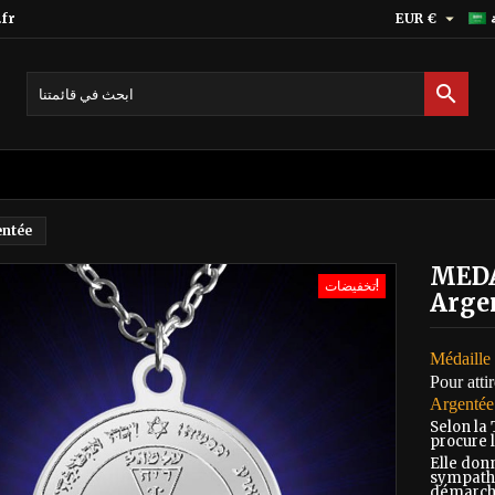

fr
EUR €

ntée
MEDA
تخفيضات!
Arge
Médaille
Pour atti
Argentée
Selon la 
procure 
Elle don
sympathi
démarch