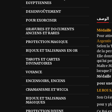
EGYPTIENNES
DESENVOÛTEMENT
الوصف
POUR EXORCISER
GRAVURES ET DOCUMENTS
Médaille
ANCIENS ET RARES
Pour attir
Argentée
PROTECTION MAGIQUE
Selon la 
BIJOUX ET TALISMANS EN OR
de la per
Elle don
TAROTS ET CARTES
qui lui p
DIVINATOIRES
Maître M
lorsque l
VOYANCE
Médaille
ENCENSOIRS, ENCENS
pour une
CHAMANISME ET WICCA
LE ROI
Son Créat
BIJOUX ET TALISMANS
MAGIQUES
pour y pl
PROTECTION DIVINE
Ce Roi e