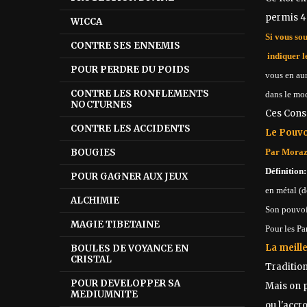
permis 40
WICCA
Si vous so
CONTRE SES ENNEMIS
indiquer 
POUR PERDRE DU POIDS
vous en aur
CONTRE LES RONFLEMENTS
dans le mo
NOCTURNES
Ces Consé
CONTRE LES ACCIDENTS
Le Pouvo
Par Moraz
BOUGIES
Définition:
POUR GAGNER AUX JEUX
en métal (d
ALCHIMIE
Son pouvoir
MAGIE TIBETAINE
Pour les Pa
La meill
BOULES DE VOYANCE EN
CRISTAL
Tradition
POUR DEVELOPPER SA
Mais on 
MEDIUMNITE
ou l'acc