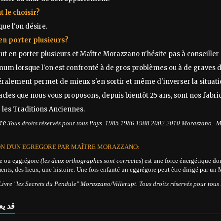
le choisir?
que l'on désire.
en porter plusieurs?
ut en porter plusieurs et Maître Morazzano n'hésite pas à conseiller
m lorsque l'on est confronté à de gros problèmes ou à de graves di
ralement permet de mieux s'en sortir et même d'inverser la situati
cles que nous vous proposons, depuis bientôt 25 ans, sont nos fabri
re les Traditions Anciennes.
ce.
Tous droits réservés pour tous Pays. 1985.1986.1988.2002.2010.Morazzano. M
ON D'UN EGREGORE PAR MAÎTRE MORAZZANO:
e ou eggrégore
(les deux orthographes sont correctes
) est une force énergétique don
nts, des lieux, une histoire. Une fois enfanté un eggrégore peut être dirigé par un
Livre "les Secrets du Pendule" Morazzano/Villerupt. Tous droits réservés pour to
قد يع