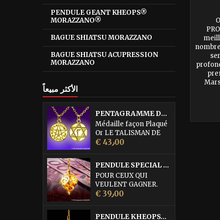
PENDULE GEANT KHEOPS®
O
MORAZZANO®
PRO
BAGUE SHIATSU MORAZZANO
meill
nombreu
BAGUE SHIATSU ACUPRESSION
ser
MORAZZANO
profond
pre
Marse
الأكثر مبيعاً
voyants
jeux 
PENTAGRAMME DE L'ABBE JULIO
Médaille façon Plaqué
Or LE TALISMAN DE
السعر
PROTECTION
€ 43٫00
SUPRÊME DE L'ABBE
JULIO cette médaille
PENDULE SPECIAL LOTO • DORURE OR FIN
serait la quintessence
POUR CEUX QUI
des médailles de
VEULENT GAGNER.
Protection. Elle est
السعر
Pendule égrégorique
€ 39٫00
d'une efficacité
réservé à la recherche
remarquable pour
des Numéros du Loto,
combattre les forces
PENDULE KHEOPS® PHARAON MORAZZANO® DORÉ
du Kéno (également