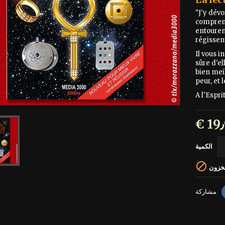
"J'y dév
comprend
entouren
régissent
Il vous i
sûre d'e
bien mei
peur, et 
A l'Espri
الكمية

مخزون
مشاركة