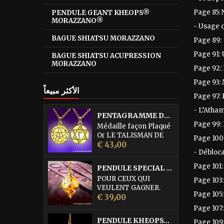
Page 85:
PENDULE GEANT KHEOPS®
MORAZZANO®
- Usage 
BAGUE SHIATSU MORAZZANO
Page 89:
Page 91: 
BAGUE SHIATSU ACUPRESSION
MORAZZANO
Page 92:
Page 93:
الأكثر مبيعاً
Page 97: 
- L’Atha
PENTAGRAMME DE L'ABBE JULIO
Page 99: 
Médaille façon Plaqué
Or LE TALISMAN DE
Page 100:
السعر
PROTECTION
€ 43٫00
- Débloc
SUPRÊME DE L'ABBE
JULIO cette médaille
Page 101:
PENDULE SPECIAL LOTO • DORURE OR FIN
serait la quintessence
POUR CEUX QUI
des médailles de
Page 103
VEULENT GAGNER.
Protection. Elle est
Page 105
السعر
Pendule égrégorique
€ 39٫00
d'une efficacité
réservé à la recherche
remarquable pour
Page 107
des Numéros du Loto,
combattre les forces
PENDULE KHEOPS® PHARAON MORAZZANO® DORÉ
Page 109
du Kéno (également