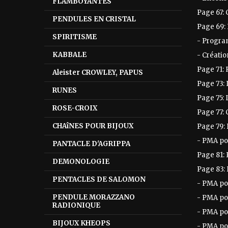
FLAMBOYANTES
Page 67:
PENDULES EN CRISTAL
Page 69:
SPIRITISME
- Progra
KABBALE
- Créati
Page 71: 
Aleister CROWLEY, PAPUS
Page 73: 
RUNES
Page 75: L
ROSE-CROIX
Page 77:
CHAîNES POUR BIJOUX
Page 79:
- PMA po
PANTACLE D'AGRIPPA
Page 81:
DEMONOLOGIE
Page 83:
PENTACLES DE SALOMON
- PMA pou
PENDULE MORAZZANO
- PMA po
RADIONIQUE
- PMA po
BIJOUX KHEOPS
- PMA po