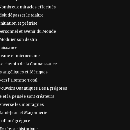
 Nombreux miracles effectués
 doit dépasser le Maître
Initiation et prêtrise
 personnel et avenir du Monde
Modifier son destin
naissance
osme et microcosme
 Le chemin de la Connaissance
s angéliques et féériques
 Vers l’Homme Total
 Pouvoirs Quantiques Des Egrégores
e et la pensée sont créateurs
 renverse les montagnes
 Saint-Jean et Maçonnerie
on d’un égrégore
 Egrégore historique