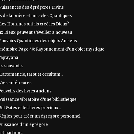
 Puissances des égrégores Divins
s de la prière et miracles Quantiques
 Les Hommes ont-ils créé les Dieux?
ux Dieux peuvent s’éveiller à nouveau
Pouvoirs Quantiques des objets Anciens
 mémoire Page 49: Rayonnement d’un objet mystique
Vajrayana
rs souvenirs
Cartomancie, tarot et occultum...
Vies antérieures
Pouvoirs des livres anciens
Puissance vibratoire d’une bibliothèque
ill Gates et les livres précieux...
 Règles pour créér un égrégore personnel
 Puissance d’un égrégore
 et parfums