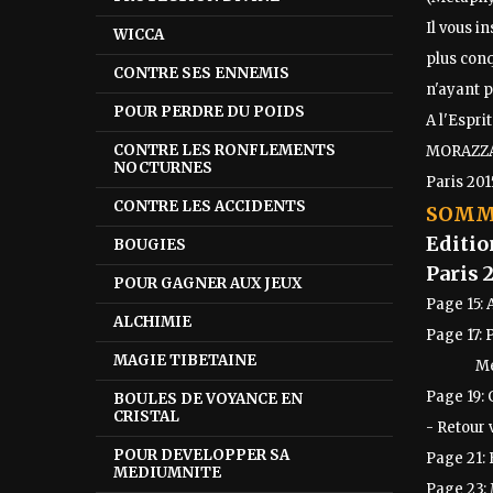
Il vous i
WICCA
plus conq
CONTRE SES ENNEMIS
n'ayant p
POUR PERDRE DU POIDS
A l'Espri
CONTRE LES RONFLEMENTS
MORAZZ
NOCTURNES
Paris 201
CONTRE LES ACCIDENTS
SOMMA
Editio
BOUGIES
Paris 
POUR GAGNER AUX JEUX
Page 15:
ALCHIMIE
Page 17:
MAGIE TIBETAINE
Métaphy
Page 19:
BOULES DE VOYANCE EN
CRISTAL
- Retour 
POUR DEVELOPPER SA
Page 21:
MEDIUMNITE
Page 23: