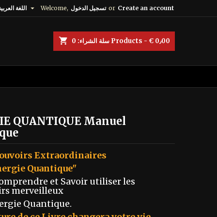

Create an account
or
تسجيل الدخول
Welcome,
اللغة العربية
shopping_cart
Products - € 0٫00
سلة الشراء:
0
E QUANTIQUE Manuel
ique
ouvoirs Extraordinaires
nergie Quantique"
omprendre et Savoir utiliser les
rs merveilleux
nergie Quantique.
ture de ce Livre changera votre
vie.