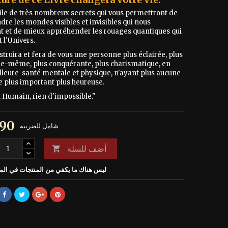
oile de très nombreux secrets qui vous permettront de
re les mondes visibles et invisibles qui nous
t et de mieux appréhender les rouages quantiques qui
 l'Univers.
nstruira et fera de vous une personne plus éclairée, plus
lle-même, plus conquérante, plus charismatique, en
lleure santé mentale et physique, n'ayant plus aucune
le plus important plus heureuse.
t Humain, rien d'impossible."
€ 19٫90
شامل للضريبة
أضف للسلة

ليس هناك ما يكفي من المنتجات في ال