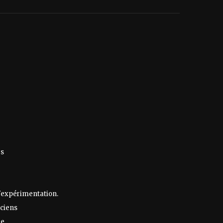
es
 l'expérimentation.
iciens
re.