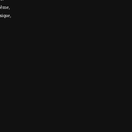
-même,
sique,