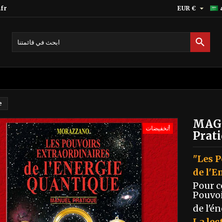

fr
EUR €

e
MAGI
تخفيضات!
Prat
"Les P
de l'E
Pour c
Pouvoi
de l'é
La lec