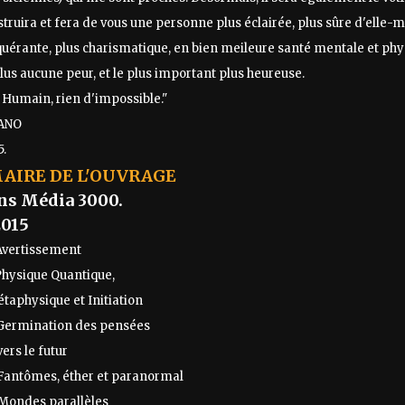
nstruira et fera de vous une personne plus éclairée, plus sûre d'elle
uérante, plus charismatique, en bien meileure santé mentale et phy
lus aucune peur, et le plus important plus heureuse.
t Humain, rien d'impossible."
ANO
5.
IRE DE L'OUVRAGE
ns Média 3000.
2015
 Avertissement
 Physique Quantique,
sique et Initiation
 Germination des pensées
vers le futur
 Fantômes, éther et paranormal
 Mondes parallèles