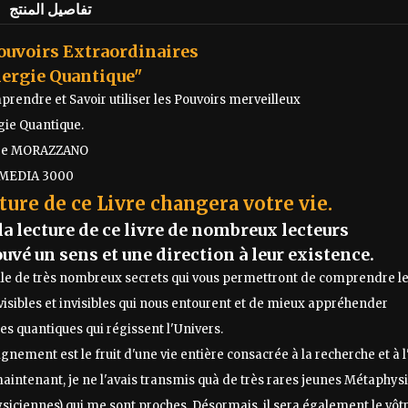
تفاصيل المنتج
ouvoirs Extraordinaires
nergie Quantique"
rendre et Savoir utiliser les Pouvoirs merveilleux
gie Quantique.
tre MORAZZANO
 MEDIA 3000
ture de ce Livre changera votre vie.
la lecture de ce livre de nombreux lecteurs
ouvé un sens et une direction à leur existence.
oile de très nombreux secrets qui vous permettront de comprendre l
sibles et invisibles qui nous entourent et de mieux appréhender
es quantiques qui régissent l'Univers.
gnement est le fruit d'une vie entière consacrée à la recherche et à
aintenant, je ne l'avais transmis quà de très rares jeunes Métaphys
iciennes) qui me sont proches. Désormais, il sera également le vôt