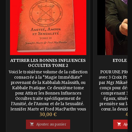
ATTIRER LES BONNES INFLUENCES
ETOLE D
OCCULTES TOME 2
Voici le troisième volume de la collection
POUR UNE PRO
consacrée à la “Magie Immédiate”
avec 3 Croix Prot
provenant de la Kabbalah Maâssith, ou
par Mgr Mikaël 
Kabbale Pratique. Ce deuxième tome
conçu pour désen
pour Attirer les Bonnes Influences
comprenant 3 c
Occultes traite spécifiquement de
égaux, situées
l’Amitié, de l’Amour et de la Sexualité.
première sur la 
Jennifer Marty et Fred MacParthy vous
cœur, la deuxièm
Prix
Pr
30,00 €
41
proposent de nouveaux moyens
troisième sur le 
d’opérer par la création de...
protection optima

Ajouter au panier

Ajou