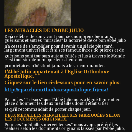
LES MIRACLES DE L'ABBE JULIO
Déjà célèbre de son vivant pour ses nombreux bienfaits,
guérisons et autres "miracles" la notoriété de ce bon Abbé Julio
n'a cessé de s'amplifier pour devenir, un siècle plus tard,
largement universelle; et si ses fameux livres de prières et de
guérisons sont toujours autant édités et lus à travers le Monde
c'est tout simplement que leurs heureux
propriétaires n'hésitent jamais à les recommander.
L'Abbé Julio appartenait à l'Eglise Orthodoxe
Apostolique.
Ciiquez sur le lien ci-dessous pour en savoir plus:
http://eparchieorthodoxeapostolique.fr/eoa/
Parmi les "Trésors" que l'Abbé Julio nous a légué figurent en
place d'honneur les deux médailles dont il était si fier
et qu'il recommandait de porter chaque jour.
DEUX MÉDAILLES MERVEILLEUSES FABRIQUÉES SELON
LES DOCUMENTS ORIGINAUX.
Pour ces "médailles merveilleuses" nous avons préféré les
réaliser selon les documents originaux laissés par l'Abbé Julio,