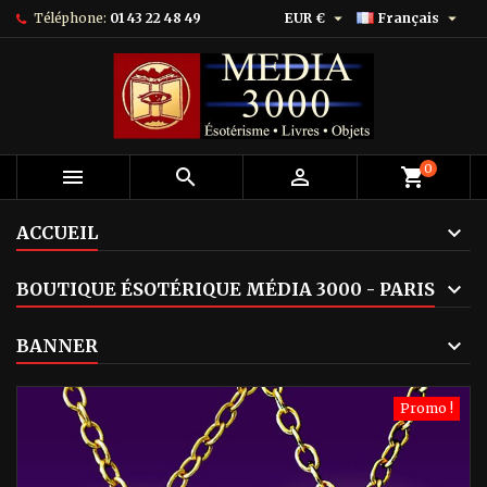


Téléphone:
01 43 22 48 49
EUR €
Français
0



shopping_cart
ACCUEIL
BOUTIQUE ÉSOTÉRIQUE MÉDIA 3000 - PARIS
BANNER
Promo !