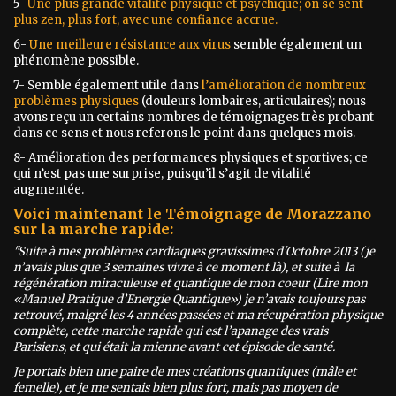
5-
Une plus grande vitalité physique et psychique; on se sent
plus zen, plus fort, avec une confiance accrue.
6-
Une meilleure résistance aux virus
semble également un
phénomène possible.
7- Semble également utile dans
l’amélioration de nombreux
problèmes physiques
(douleurs lombaires, articulaires); nous
avons reçu un certains nombres de témoignages très probant
dans ce sens et nous referons le point dans quelques mois.
8- Amélioration des performances physiques et sportives; ce
qui n’est pas une surprise, puisqu’il s’agit de vitalité
augmentée.
Voici maintenant le Témoignage de Morazzano
sur la marche rapide:
"Suite à mes problèmes cardiaques gravissimes d'Octobre 2013 (je
n’avais plus que 3 semaines vivre à ce moment là), et suite à la
régénération miraculeuse et quantique de mon coeur (Lire mon
«Manuel Pratique d’Energie Quantique») je n’avais toujours pas
retrouvé, malgré les 4 années passées et ma récupération physique
complète, cette marche rapide qui est l’apanage des vrais
Parisiens, et qui était la mienne avant cet épisode de santé.
Je portais bien une paire de mes créations quantiques (mâle et
femelle), et je me sentais bien plus fort, mais pas moyen de