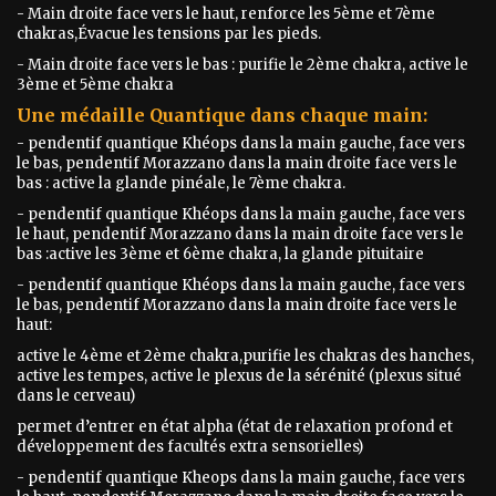
- Main droite face vers le haut, renforce les 5ème et 7ème
chakras,Évacue les tensions par les pieds.
- Main droite face vers le bas : purifie le 2ème chakra, active le
3ème et 5ème chakra
Une médaille Quantique dans chaque main:
- pendentif quantique Khéops dans la main gauche, face vers
le bas, pendentif Morazzano dans la main droite face vers le
bas : active la glande pinéale, le 7ème chakra.
- pendentif quantique Khéops dans la main gauche, face vers
le haut, pendentif Morazzano dans la main droite face vers le
bas :active les 3ème et 6ème chakra, la glande pituitaire
- pendentif quantique Khéops dans la main gauche, face vers
le bas, pendentif Morazzano dans la main droite face vers le
haut:
active le 4ème et 2ème chakra,purifie les chakras des hanches,
active les tempes, active le plexus de la sérénité (plexus situé
dans le cerveau)
permet d’entrer en état alpha (état de relaxation profond et
développement des facultés extra sensorielles)
- pendentif quantique Kheops dans la main gauche, face vers