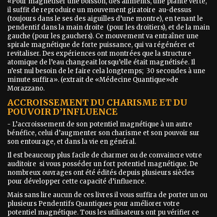
«Pour magnétiser une boisson, des aliments, une plante verte,
il suffit de reproduire un mouvement giratoire au-dessus
(toujours dans le ses des aiguilles d’une montre), en tenant le
pendentif dans la main droite (pour les droitiers), et de la main
gauche (pour les gauchers). Ce mouvement va entraîner une
spirale magnétique de forte puissance, qui va régénérer et
revitaliser. Des expériences ont montrées que la structure
atomique de l’eau changeait lorsqu’elle était magnétisée. Il
n’est nul besoin de le faire cela longtemps; 30 secondes à une
minute suffira». (extrait de «Médecine Quantique»de
Morazzano.
ACCROISSEMENT DU CHARISME ET DU
POUVOIR D’INFLUENCE
- L’accroissement de son potentiel magnétique à un autre
bénéfice, celui d’augmenter son charisme et son pouvoir sur
son entourage, et dans la vie en général.
Il est beaucoup plus facile de charmer ou de convaincre votre
auditoire si vous posséder un fort potentiel magnétique. De
nombreux ouvrages ont été édités depuis plusieurs siècles
pour développer cette capacité d’influence.
Mais sans lire aucun de ces livres il vous suffira de porter un ou
plusieurs Pendentifs Quantiques pour améliorer votre
potentiel magnétique. Tous les utilisateurs ont pu vérifier ce