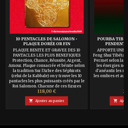
10 PENTACLES DE SALOMON •
POURBA TIBE
PLAQUE DORÉE OR FIN
PENDENTIF
PLAQUE BENITE ET GRAVEE DES 10
APPORTE UNE 
PANTACLES LES PLUS BENEFIQUES
Feng Shui Tibétain
Protection, Chance, Réussite, Argent,
Permet selon la T
Amour. Plaque consacrée et bénite selon
les énergies nég
la tradition Sur l'Arbre des Séphirots
d'anéantir les ma
(celui de la Kabbale) on y trouve les 10
les ombres et autr
pantacles les plus puissants créés par le
Roi Salomon. Chacune de ces figures
Prix
Pr
118,00 €
29
magiques provient des fameuses
Clavicules de Salomon, et...

Ajouter au panier

Ajou