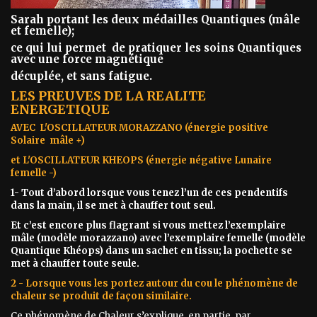
Sarah portant les deux médailles Quantiques (mâle
et femelle);
ce qui lui permet de pratiquer les soins Quantiques
avec une force magnétique
décuplée, et sans fatigue.
LES PREUVES DE LA REALITE
ENERGETIQUE
AVEC L'OSCILLATEUR MORAZZANO (énergie positive
Solaire mâle +)
et L'OSCILLATEUR KHEOPS (énergie négative Lunaire
femelle -)
1- Tout d’abord lorsque vous tenez l’un de ces pendentifs
dans la main, il se met à chauffer tout seul.
Et c’est encore plus flagrant si vous mettez l’exemplaire
mâle (modèle morazzano) avec l’exemplaire femelle (modèle
Quantique Khéops) dans un sachet en tissu; la pochette se
met à chauffer toute seule.
2 - Lorsque vous les portez autour du cou le phénomène de
chaleur se produit de façon similaire.
Ce phénomène de Chaleur s’explique, en partie, par