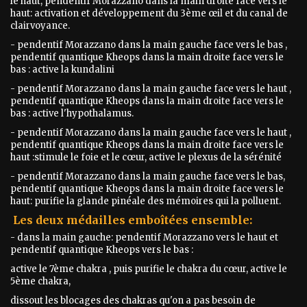
le haut, pendentif Morazzano dans la main droite face vers le
haut: activation et développement du 3ème œil et du canal de
clairvoyance.
- pendentif Morazzano dans la main gauche face vers le bas ,
pendentif quantique Kheops dans la main droite face vers le
bas : active la kundalini
- pendentif Morazzano dans la main gauche face vers le haut ,
pendentif quantique Kheops dans la main droite face vers le
bas : active l'hypothalamus.
- pendentif Morazzano dans la main gauche face vers le haut ,
pendentif quantique Kheops dans la main droite face vers le
haut :stimule le foie et le cœur, active le plexus de la sérénité
- pendentif Morazzano dans la main gauche face vers le bas,
pendentif quantique Kheops dans la main droite face vers le
haut: purifie la glande pinéale des mémoires qui la polluent.
Les deux médailles emboîtées ensemble:
- dans la main gauche: pendentif Morazzano vers le haut et
pendentif quantique Kheops vers le bas :
active le 7ème chakra , puis purifie le chakra du cœur, active le
5ème chakra,
dissout les blocages des chakras qu'on a pas besoin de