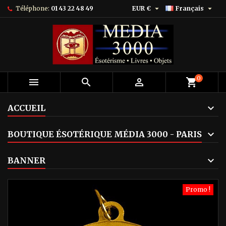


Téléphone:
01 43 22 48 49
EUR €
Français
0



shopping_cart
ACCUEIL
BOUTIQUE ÉSOTÉRIQUE MÉDIA 3000 - PARIS
BANNER
Promo !