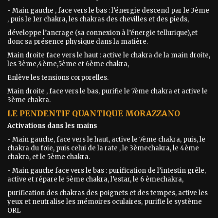
- Main gauche , face vers le bas : l’énergie descend par le 3ème
, puis le 1er chakra, les chakras des chevilles et des pieds,
développe l’ancrage (sa connexion à l’énergie tellurique),et
donc sa présence physique dans la matière.
Main droite face vers le haut : active le chakra de la main droite,
les 3ème,4ème,5ème et 6ème chakra,
Enlève les tensions corporelles.
Main droite , face vers le bas, purifie le 7ème chakra et active le
3ème chakra.
LE PENDENTIF QUANTIQUE MORAZZANO
Activations dans les mains
- Main gauche, face vers le haut, active le 7ème chakra, puis, le
chakra du foie, puis celui de la rate , le 3èmechakra, le 4ème
chakra, et le 5ème chakra.
- Main gauche face vers le bas : purification de l’intestin grêle,
active et répare le 5ème chakra, l’estar, le 6 èmechakra,
purification des chakras des poignets et des tempes, active les
yeux et neutralise les mémoires oculaires, purifie le système
ORL