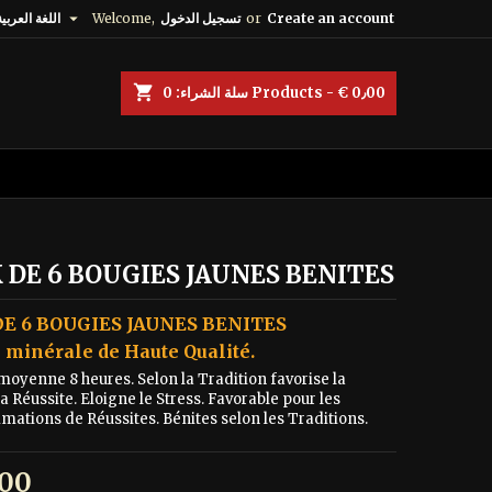

Create an account
or
تسجيل الدخول
Welcome,
اللغة العربية
shopping_cart
Products - € 0٫00
سلة الشراء:
0
 DE 6 BOUGIES JAUNES BENITES
DE 6 BOUGIES JAUNES BENITES
e minérale de Haute Qualité.
moyenne 8 heures. Selon la Tradition favorise la
a Réussite. Eloigne le Stress. Favorable pour les
ations de Réussites. Bénites selon les Traditions.
€ 15٫00