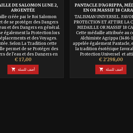
ILLE DE SALOMON LUNE 2,
PANTACLE D'AGRIPPA, MÉ
ARGENTÉE
EN OR MASSIF 18 CAR
lle créée par le Roi Salomon
TALISMAN UNIVERSEL. FAVOR
t de se protéger des Dangers
PROTECTION ET ATTIRE LA 
l'eau et des Dangers en général.
MEDAILLE OR MASSIF 18 CA
se également la Protection lors
Cette médaille attribuée au 
éplacements et des Voyages.
Alchimiste Agrippa (1486-1
tée. Selon La Tradition cette
appelée également Pantacle, e
le permet de se Protéger des
la tradition ésotérique favora
rs de l'eau et des Dangers en
Protection Universel et atti
السعر
السعر
€ 17٫00
€ 2٬298٫00
al. Favorise la Protection des
Chance. Au niveau Symboliqu
es lors des Déplacements,
représente un homme proté
أضف للسلة

أضف للسلة

Trajets...
une étoile...