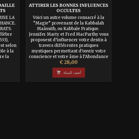
DAILLE
ATTIRER LES BONNES INFLUENCES
ATTIRE
ATS
OCCULTES
ISE LA
Voici un autre volume consacré à la
Voic
CHANCE.
“Magie” provenant de la Kabbalah
colle
RATS.
Maâssith, ou Kabbale Pratique.
Immédia
célèbre
Jennifer Marty et Fred MacParthy vous
Maâssi
533),
proposent d’influencer votre destin à
deuxi
st selon
travers différentes pratiques
Bonnes
ble à la
mystiques permettant d’ouvrir votre
spécifiq
re la
conscience et votre âme à l’Abondance
et de l
السعر
€ 28٫00
e elle
Divine qui circule à travers toutes les
Fred M
gé par
choses crées. Les bases...
nouve
أضف للسلة
