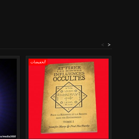
<
>
تخفيضات!
تخفيضات!