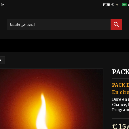

fr
EUR €

S
PACK
PACK 
En cir
Dure en 
Chance, l
Programm