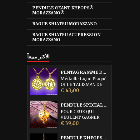
PENDULE GEANT KHEOPS®
MORAZZANO®
BAGUE SHIATSU MORAZZANO
BAGUE SHIATSU ACUPRESSION
MORAZZANO
الأكثر مبيعاً
PENTAGRAMME DE L'ABBE JULIO
Médaille façon Plaqué
Or LE TALISMAN DE
السعر
PROTECTION
€ 43٫00
SUPRÊME DE L'ABBE
JULIO cette médaille
PENDULE SPECIAL LOTO • DORURE OR FIN
serait la quintessence
POUR CEUX QUI
des médailles de
VEULENT GAGNER.
Protection. Elle est
السعر
Pendule égrégorique
€ 39٫00
d'une efficacité
réservé à la recherche
remarquable pour
des Numéros du Loto,
combattre les forces
PENDULE KHEOPS® PHARAON MORAZZANO® DORÉ
du Kéno (également