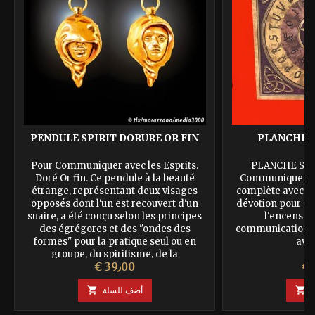
PENDULE SPIRIT DORURE OR FIN
PLANCHE S
Pour Communiquer avec les Esprits.
PLANCHE SPIR
Doré Or fin. Ce pendule à la beauté
Communiquer ave
étrange, représentant deux visages
complète avec en
opposés dont l'un est recouvert d'un
dévotion pour écl
suaire, a été conçu selon les principes
l'encens po
des égrégores et des "ondes des
communication av
formes" pour la pratique seul ou en
avec
groupe, du spiritisme, de la
عر
السعر
€ 39٫00
"transcommunication" avec l'Au-delà" et
les différentes dimensions du Temps...
ة

أضف للسلة
