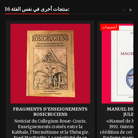
16 منتجات أخرى في نفس الفئة:
<
>
تخفيضات!
FRAGMENTS D'ENSEIGNEMENTS
MANUEL DE M
ROSICRUCIENS
JULES
Noviciat du Collegium Rosæ-Crucis.
«Manuel de Mag
Enseignements croisés entre la
1992. Gutembe
Kabbale, l’Hermétisme et la Théurgie.
réédition de cet o
Fred MacParthy. La spécificité de ce
Parfums magique