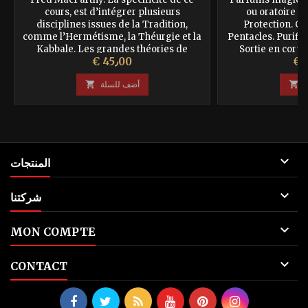
cours, est d’intégrer plusieurs
ou oratoire m
disciplines issues de la Tradition,
Protection. C
comme l’Hermétisme, la Théurgie et la
Pentacles. Purific
Kabbale. Les grandes théories de
Sortie en corps
سعر
السعر
€ 45٫00
l’Ésotérisme Occidental sont
Grandes Opérati
développées à travers des
Consécration du 
ة

أضف للسلة

enseignements...

المنتجات

شركتنا

MON COMPTE

CONTACT