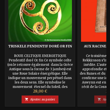
TRISKELE PENDENTIF DORÉ OR FIN
AUX RACINES 
ROUE CELTIQUE ENERGETIQUE
Ce troisième 
Pendentif doré Or fin Ce symbole celte
Rekkirsson s’ins
(on le retrouve également dans la Grèce
inédite. L’auteu
Antique sous la forme de 3 jambes) est
approfondie et o
une Roue Solaire énergétique. Elle
des Runes et du Ru
indique un mouvement perpétuel dans
confirme une idé
les deux sens. Elle symbolise le
Aswynn eut en 198
mouvement éternel du Soleil, des
récit de la Cosmo
Prix
Pr
28,00 €
32
planètes, des énergies, de l'eau, du vent,
récit de la Créat
du feu, de la marche du Temps...
myth

Ajouter au panier

Ajou