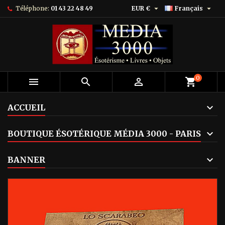


Téléphone:
01 43 22 48 49
EUR €
Français
0



shopping_cart
ACCUEIL
BOUTIQUE ÉSOTÉRIQUE MÉDIA 3000 - PARIS
BANNER