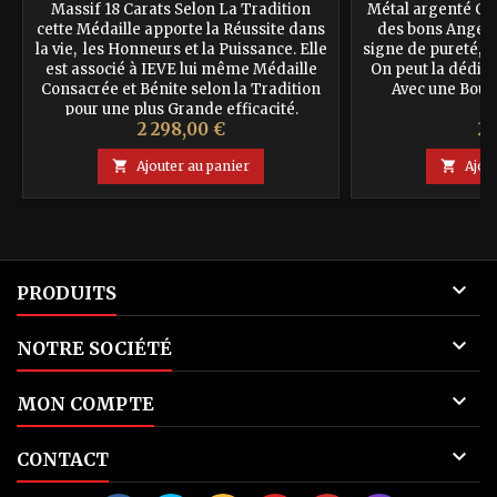
Massif 18 Carats Selon La Tradition
Métal argenté Cett
cette Médaille apporte la Réussite dans
des bons Anges p
la vie, les Honneurs et la Puissance. Elle
signe de pureté, de
est associé à IEVE lui même Médaille
On peut la dédie
Consacrée et Bénite selon la Tradition
Avec une Bou
pour une plus Grande efficacité.
Prix
Pr
2 298,00 €
29

Ajouter au panier

Ajou

PRODUITS

NOTRE SOCIÉTÉ

MON COMPTE

CONTACT