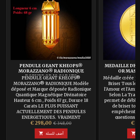
PENDULE GEANT KHEOPS®
MEDAILLE DE 
MORAZZANO® RADIONIQUE
OR MASSI
DORURE OR 18 CARATS
PENDULE GEANT KHEOPS®
Médaille créée pa
MORAZZANO® RADIONIQUE Modèle
Briser Tous les
déposé et Marque déposée Radionique
l'Amour et l'Amiti
Quantique Magnétique Divinatoire
Selon La Tradi
Hauteur 6 cm , Poids 67 gr, Dorure 18
permet de débloqu
Carats LE PLUS PUISSANT
de briser tous
ACTUELLEMENT DES PENDULES
empêchent la 
ENERGETIQUES. VRAIMENT
questions s
لسعر
السعر
السعر
€ 298٫00
EXCEPTIONNEL. FABRICATION
commerciales. Il 
€ 348٫00
ARTISANALE DE LUXE. Ce Pendule
porte sur laque
الأساسي
ة

أضف للسلة

exceptionnel conçu selon le Nombre
d'Or, est certainement le...