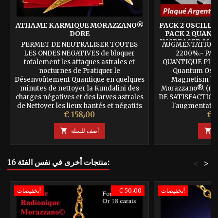
ATHAME KARMIQUE MORAZZANO®
PACK 2 OSCILL
DORE
PACK 2 QUANT
INCREASED MA
PERMET DE NEUTRALISER TOUTES
AUGMENTATION 
LES ONDES NEGATIVES de bloquer
2200%.- PAC
totalement les attaques astrales et
QUANTIQUE PLAQ
nocturnes de Pratiquer le
Quantum Oscil
Désenvoûtement Quantique en quelques
Magnetism by
minutes de nettoyer la Kundalini des
Morazzano®. (mo
charges négatives et des larves astrales
DE SATISFACTION 
de Nettoyer les lieux hantés et négatifs
l'augmentati
سعر
السعر
€ 158٫00
de pratiquer les soins quantiques pour
personnel, augment
soulager, apaiser, soigner.Très efficace...
meilleur défense
ة

أضف للسلة

agressions e
16 منتجات أخرى في نفس الفئة:
<
>
تخفيضات!
- € 50٫00
تخفيضات!