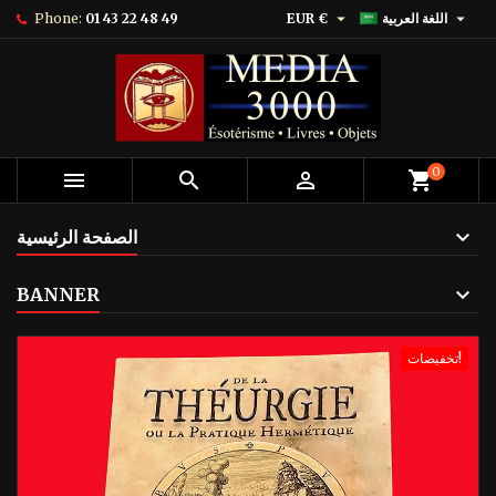


اللغة العربية
EUR €
01 43 22 48 49
Phone:
0



shopping_cart
الصفحة الرئيسية
BANNER
تخفيضات!