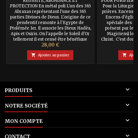
REUSSITE, ABONDANCE ET
POUR PURIFIER, 
PROTECTION En métal poli L'un des 365
Pour la Liturgie r
Abraxas représentant l'une des 365
prières. Encens bé
parties Divines de Dieux. L'origine de ce
Encens d'église
pendentif remonte à l'Egypte de
spéciale des 3
Ptolémée 1er. Il associe les Dieux Hadès,
présent par les
Apis et Osiris. On l'appelle le Soleil d'Or
Magiciens) lors
tellement il est censé être bénéfique
Christ. C'est donc
Prix
Pr
28,00 €
10
pour son propriétaire. C'était l'une des
liturgique, utilisé 
amulettes les plus...
et 

Ajouter au panier

Ajou

PRODUITS

NOTRE SOCIÉTÉ

MON COMPTE

CONTACT