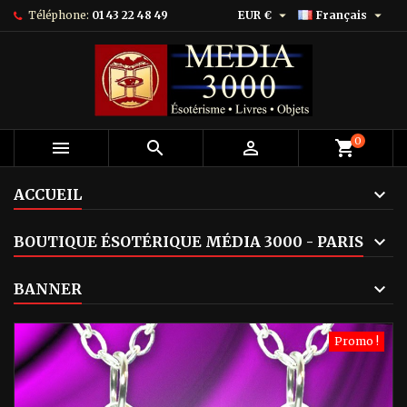


Téléphone:
01 43 22 48 49
EUR €
Français
0



shopping_cart
ACCUEIL
BOUTIQUE ÉSOTÉRIQUE MÉDIA 3000 - PARIS
BANNER
Promo !