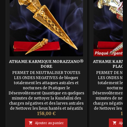
ATHAME KARMIQUE MORAZZANO®
ATHAME KARM
DORE
PLAQU
PERMET DE NEUTRALISER TOUTES
PERMET DE NE
LES ONDES NEGATIVES de bloquer
LES ONDES NEG
totalement les attaques astrales et
totalement les 
nocturnes de Pratiquer le
nocturnes 
Désenvoûtement Quantique en quelques
Désenvoûtement Q
minutes de nettoyer la Kundalini des
minutes de netto
charges négatives et des larves astrales
charges négatives 
de Nettoyer les lieux hantés et négatifs
de Nettoyer les li
Prix
Pr
158,00 €
19
de pratiquer les soins quantiques pour
de pratiquer les 
soulager, apaiser, soigner.Très efficace...
soulager, apaiser, 

Ajouter au panier

Ajou