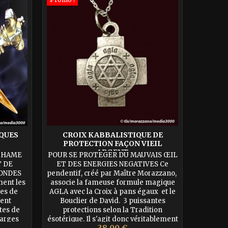
QUES
CROIX KABBALISTIQUE DE
L'ETO
PROTECTION FAÇON VIEIL
SOCI
ARGENT
ATHAME
POUR SE PROTEGER DU MAUVAIS ŒIL
Louis, 
 DE
ET DES ENERGIES NEGATIVES Ce
«L’étoi
 ONDES
pendentif, créé par Maître Morazzano,
des Fran
ent les
associe la fameuse formule magique
tous l
nes de
AGLA avec la Croix à pans égaux et le
secon
ment
Bouclier de David. 3 puissantes
Gutembe
tes de
protections selon la Tradition
de celle 
harges
ésotérique. Il s'agit donc véritablement
14
Prix