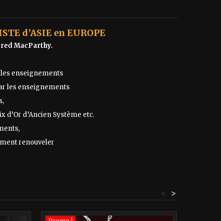
ISTE d’ASIE en EUROPE
Fred MacParthy.
er les enseignements
par les enseignements
s,
ix d’Or d’Ancien Système etc.
ements,
lement renouveler
<
>
Promo !