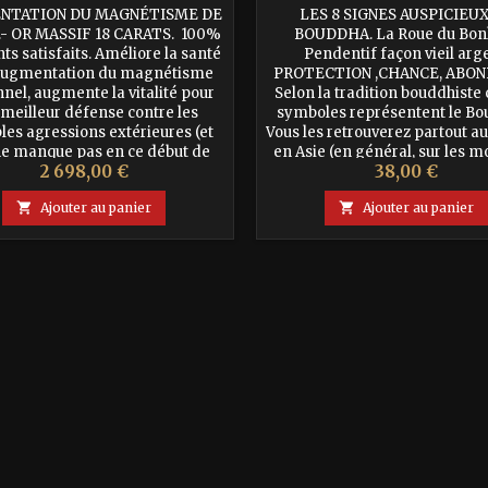
NTATION DU MAGNÉTISME DE
LES 8 SIGNES AUSPICIEU
- OR MASSIF 18 CARATS. 100%
BOUDDHA. La Roue du Bon
nts satisfaits. Améliore la santé
Pendentif façon vieil arge
'augmentation du magnétisme
PROTECTION ,CHANCE, ABO
nel, augmente la vitalité pour
Selon la tradition bouddhiste 
meilleur défense contre les
symboles représentent le Bo
les agressions extérieures (et
Vous les retrouverez partout au
ne manque pas en ce début de
en Asie (en général, sur les m
Prix
Prix
2 698,00 €
38,00 €
ond millénaire), permet un
prières, sur les banderoles
ant ancrage au sol, tonifie le
inscription sur les objets). Il

Ajouter au panier

Ajouter au panier
corps,...
censés apportés...