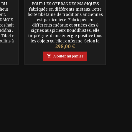
X DU
POUR LES OFFRANDES MAGIQUES
Méd
heur
fabriquée en différents métaux Cette
TALISM
nt.
boite tibétaine de traditions anciennes
DE L'ABB
NDANCE
est particulière. Fabriquée en
la qu
ces huit
différents métaux et ornées des 8
Protect
uddha .
signes auspicieux Bouddhistes, elle
remar
 Tibet et
imprègne d'une énergie positive tous
forces m
oulins à
les objets qu'elle renferme. Selon la
selon le
Prix
298,00 €
, en
Tradition on y met dedans des
une 
s sont
offrandes pour le Bouddhas ou les
médaille

Ajouter au panier
Divinités...