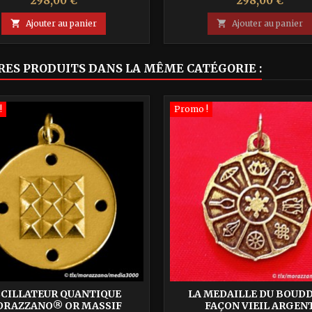
298,00 €
298,00 €
nel, augmente la vitalité pour
négatives et des larves astra
meilleur défense contre les
Nettoyer les lieux hantés et n

Ajouter au panier

Ajouter au panier
es agressions extérieures (et...
de pratiquer les soins quanti
RES PRODUITS DANS LA MÊME CATÉGORIE :
!
Promo !
CILLATEUR QUANTIQUE
LA MEDAILLE DU BOUD
RAZZANO® OR MASSIF
FAÇON VIEIL ARGEN