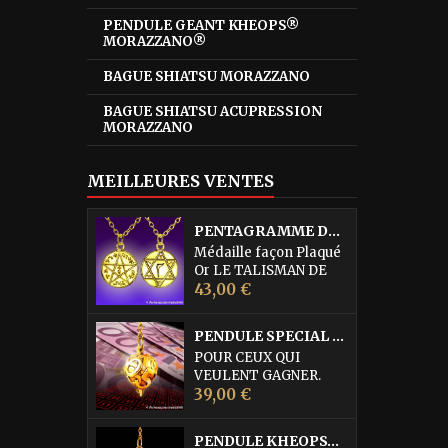
PENDULE GEANT KHEOPS®
MORAZZANO®
BAGUE SHIATSU MORAZZANO
BAGUE SHIATSU ACUPRESSION
MORAZZANO
MEILLEURES VENTES
PENTAGRAMME DE L'ABBE JULIO
Médaille façon Plaqué
Or LE TALISMAN DE
Prix
PROTECTION
43,00 €
SUPRÊME DE L'ABBE
JULIO cette médaille
PENDULE SPECIAL LOTO • DORURE OR FIN
serait la quintessence
POUR CEUX QUI
des médailles de
VEULENT GAGNER.
Protection. Elle est
Prix
Pendule égrégorique
39,00 €
d'une efficacité
réservé à la recherche
remarquable pour
des Numéros du Loto,
combattre les forces
PENDULE KHEOPS® PHARAON MORAZZANO® DORÉ
du Kéno (également