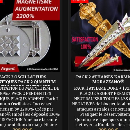
PACK 2 OSCILLATEURS
PACK 2 ATHAMES KARMI
TIQUES PACK 2 QUANTUM
MORAZZANO®
CILLATORS. INCREASED
NTATION DU MAGNÉTISME DE
PACK: 1 ATHAME DORE + 1 
AGNETISM BY 2200%
00%.- PACK 2 PENDENTIFS
PLAQUE ARGENT PERMET
IQUE PLAQUE ARGENT. Pack 2
NEUTRALISER TOUTES LES
ntum Oscillators. Increased
NEGATIVES de bloquer totalem
netism by 2200% Créés par
attaques astrales et noctur
ano®. (modèles déposés) 100%
Pratiquer le Désenvoûte
TISFACTION Améliore la santé
Quantique en quelques minu
'augmentation du magnétisme
nettoyer la Kundalini des c
Prix
Prix