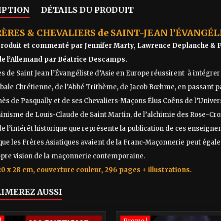
IPTION
DÉTAILS DU PRODUIT
RÈRES & CHEVALIERS de SAINT-JEAN l’ÉVANGÉL
ntroduit et commenté par Jennifer Marty, Lawrence Deplanche & 
de l’Allemand par Béatrice Descamps.
s de Saint Jean l’Évangéliste d’Asie en Europe réussirent à intégr
bbale Chrétienne, de l’Abbé Trithème, de Jacob Bœhme, en passant 
ès de Pasqually et de ses Chevaliers-Maçons Élus Coêns de l’Univer
minisme de Louis-Claude de Saint Martin, de l’alchimie des Rose-Cro
e l’intérêt historique que représente la publication de ces enseign
 que les Frères Asiatiques avaient de la Franc-Maçonnerie peut éga
opre vision de la maçonnerie contemporaine.
0 x 28 cm, couverture couleur, 296 pages + illustrations.
AIMEREZ AUSSI
!
Promo !