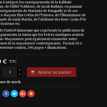
nt à intégrer les enseignements de la Kabbale
ne, de l’Abbé Trithème, de Jacob Bœhme, en passant
enseignements de Martinès de Pasqually et de ses
rs-Maçons Élus Coêns de l’Univers, de l’Illuminisme de
aude de Saint Martin, de l’alchimie des Rose-Croix d’Or
 Système etc.
e l’intérêt historique que représente la publication de
ignements, la vision que les Frères Asiatiques avaient
anc-Maçonnerie peut également renouveler notre
ision de la maçonnerie contemporaine. Format 20 x
uverture couleur, 296 pages + illustrations.
0 €
TTC
Ajouter au panier
é

ure de stock