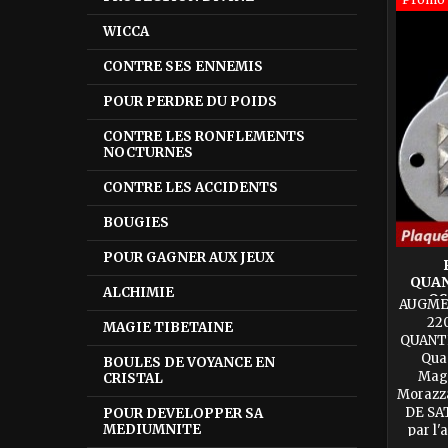
WICCA
CONTRE SES ENNEMIS
POUR PERDRE DU POIDS
CONTRE LES RONFLEMENTS
NOCTURNES
CONTRE LES ACCIDENTS
BOUGIES
POUR GAGNER AUX JEUX
QUAN
ALCHIMIE
OS
AUGME
M
22
MAGIE TIBETAINE
QUANT
Qua
BOULES DE VOYANCE EN
Mag
CRISTAL
Morazz
DE SA
POUR DEVELOPPER SA
MEDIUMNITE
par l