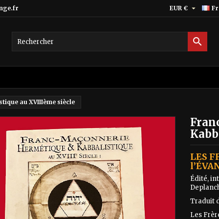

nge.fr
EUR €
Fr

tique au XVIIIème siècle
Fran
Kabba
LES F
l’ÉVA
Édité, i
Deplanch
Traduit 
Les Frèr