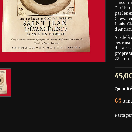
réussire
Chrétien
par les 
Chevalie
Louis-Cl
d’Ancien
Au-delà d
ces ense
de la Fr
propre v
28 cm, co
45,0
Quantit

Rupt
Partager