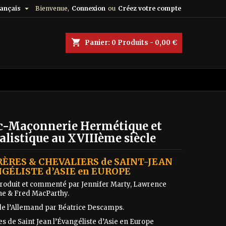

ançais
Bienvenue,
Connexion
ou
Créez votre compte
shopping_cart
Panier:
0
Produits - 0,00 €
c-Maçonnerie Hermétique et
listique au XVIIIème siècle
RÈRES & CHEVALIERS de SAINT-JEAN
NGÉLISTE d’ASIE en EUROPE
ntroduit et commenté par Jennifer Marty, Lawrence
e & Fred MacParthy.
de l’Allemand par Béatrice Descamps.
es de Saint Jean l’Évangéliste d’Asie en Europe