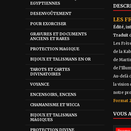
EGYPTIENNES
DESCR
DESENVOÛTEMENT
LES F
POUR EXORCISER
Édité, i
GRAVURES ET DOCUMENTS
Traduit 
ANCIENS ET RARES
Les Frère
PROTECTION MAGIQUE
de la Ka
BIJOUX ET TALISMANS EN OR
de Martin
de l’Illu
TAROTS ET CARTES
DIVINATOIRES
Au-delà d
VOYANCE
la vision
notre pr
ENCENSOIRS, ENCENS
Format 2
CHAMANISME ET WICCA
VOUS 
BIJOUX ET TALISMANS
MAGIQUES
PROTECTION DIVINE
Promo 