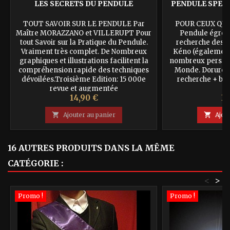
LES SECRETS DU PENDULE
PENDULE SPECI
O
TOUT SAVOIR SUR LE PENDULE Par
POUR CEUX QUI
Maître MORAZZANO et VILLERUPT Pour
Pendule égrégo
tout Savoir sur la Pratique du Pendule.
recherche des 
Vraiment très complet. De Nombreux
Kéno (également 
graphiques et illustrations facilitent la
nombreux personne
compréhension rapide des techniques
Monde. Dorure Or
dévoilées.Troisième Edition: 15 000e
recherche + bo
revue et augmentée
Prix
Pr
14,90 €
39

Ajouter au panier

Ajou
16 AUTRES PRODUITS DANS LA MÊME
CATÉGORIE :
<
>
Promo !
Promo !