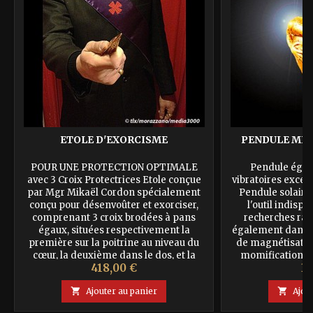
ETOLE D'EXORCISME
PENDULE MER
POUR UNE PROTECTION OPTIMALE
Pendule égré
avec 3 Croix Protectrices Etole conçue
vibratoires excep
par Mgr Mikaël Cordon spécialement
Pendule solaire 
conçu pour désenvoûter et exorciser,
l'outil indisp
comprenant 3 croix brodées à pans
recherches rad
égaux, situées respectivement la
également dans l
première sur la poitrine au niveau du
de magnétisatio
cœur, la deuxième dans le dos, et la
momification, tr
Prix
Pr
418,00 €
39
troisième sur le côté gauche, pour une
distance (télér
protection optimale; la main droite...
connaît la Légend

Ajouter au panier

Ajou