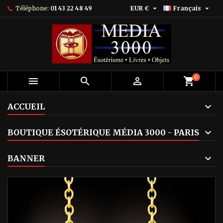


Téléphone:
01 43 22 48 49
EUR €
Français
0



shopping_cart
ACCUEIL
BOUTIQUE ÉSOTÉRIQUE MÉDIA 3000 - PARIS
BANNER