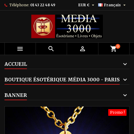


Téléphone:
01 43 22 48 49
EUR €
Français
0



shopping_cart
ACCUEIL
BOUTIQUE ÉSOTÉRIQUE MÉDIA 3000 - PARIS
BANNER
Promo !