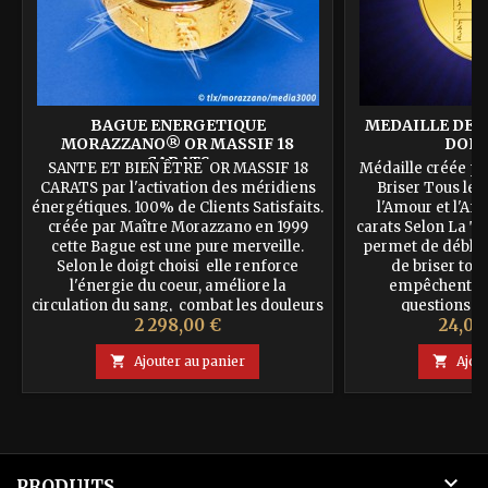
BAGUE ENERGETIQUE
MEDAILLE DE 
MORAZZANO® OR MASSIF 18
DORÉ
CARATS
SANTE ET BIEN ÊTRE OR MASSIF 18
Médaille créée pa
CARATS par l'activation des méridiens
Briser Tous les
énergétiques. 100% de Clients Satisfaits.
l'Amour et l'Ami
créée par Maître Morazzano en 1999
carats Selon La Tr
cette Bague est une pure merveille.
permet de débloqu
Selon le doigt choisi elle renforce
de briser tous
l'énergie du coeur, améliore la
empêchent la 
circulation du sang, combat les douleurs
questions s
Prix
Prix
2 298,00 €
24,00
de l'Arthrose de la main et des doigts
commerciales. Il 
(permet d'améliorer le...
porte sur laque

Ajouter au panier

Ajou

PRODUITS