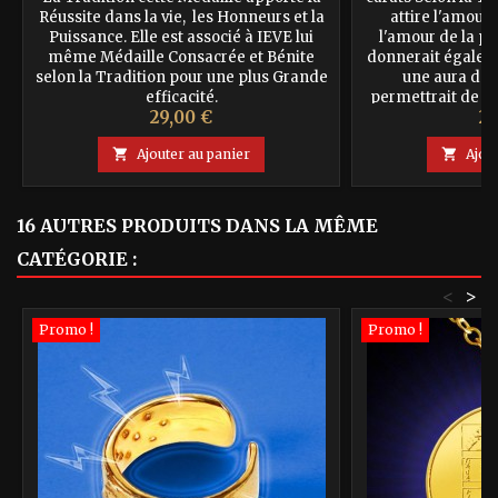
Réussite dans la vie, les Honneurs et la
attire l'amour,
Puissance. Elle est associé à IEVE lui
l'amour de la pe
même Médaille Consacrée et Bénite
donnerait égalem
selon la Tradition pour une plus Grande
une aura de 
efficacité.
permettrait de m
Prix
Pr
29,00 €
29
démarches. M
recommande de 

Ajouter au panier

Ajou
16 AUTRES PRODUITS DANS LA MÊME
CATÉGORIE :
<
>
Promo !
Promo !