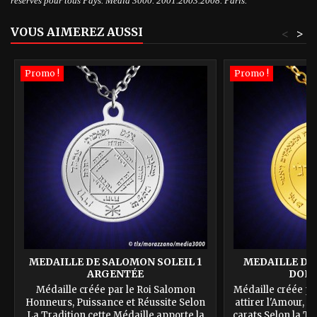
réservés pour tous Pays. Média 3000. 2001.2003.2008. Paris.
VOUS AIMEREZ AUSSI
<
>
Promo !
Promo !
MEDAILLE DE SALOMON SOLEIL 1
MEDAILLE DE
ARGENTÉE
DORÉ
Médaille créée par le Roi Salomon
Médaille créée pa
Honneurs, Puissance et Réussite Selon
attirer l'Amour, l
La Tradition cette Médaille apporte la
carats Selon la Tr