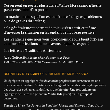
Oui on peut en porter plusieurs et Maître Morazzano n'hésite
pas à conseiller d'en porter
un maximum lorsque l'on est confronté à de gros problèmes
ou à de graves difficultés;
cela généralement permet de mieux s'en sortir et même
d'inverser la situation en la rendant de nouveau positive.
Les Pentacles que nous vous proposons, depuis bientôt 25 ans,
sont nos fabrications et nous avons toujours respecté
à la lettre les Traditions Anciennes.
Avec Notice.
Tous droits réservés pour tous Pays.
1985.1986.1988.2002.2010.Morazzano. Média3000. Paris.
DEFINITION D'UN EGREGORE PAR MAÎTRE MORAZZANO:
Un égrégore ou eggrégore
(les deux orthographes sont correctes
) est une
force énergétique dont l'existence a été engendrée par des prières,des pensées,
des actes, des événements, des lieux, une histoire. Une fois enfanté un
eggrégore peut être dirigé par un Maître (Magister) ou un groupe de
personnes.
Extrait du Livre "les Secrets du Pendule" Morazzano/Villerupt. Tous droits