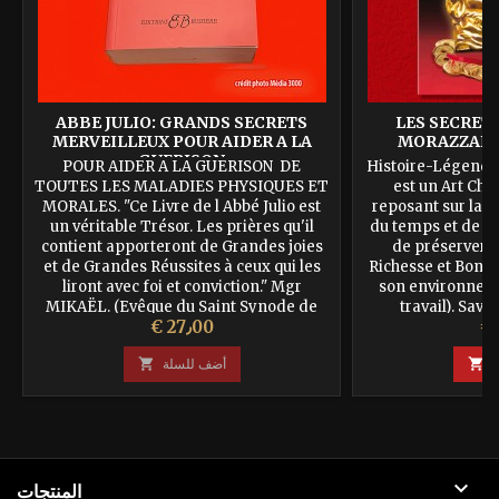
ABBE JULIO: GRANDS SECRETS
LES SECRETS
MERVEILLEUX POUR AIDER A LA
MORAZZANO
GUERISON
POUR AIDER A LA GUERISON DE
Histoire-Légende
TOUTES LES MALADIES PHYSIQUES ET
est un Art Chin
MORALES. "Ce Livre de l Abbé Julio est
reposant sur la m
un véritable Trésor. Les prières qu'il
du temps et de l'e
contient apporteront de Grandes joies
de préserver l
et de Grandes Réussites à ceux qui les
Richesse et Bonhe
liront avec foi et conviction." Mgr
son environneme
MIKAËL. (Evêque du Saint Synode de
travail). Savi
عر
السعر
€ 27٫00
l'Eparchie Orthodoxe Apostolique des
florissante d
Rites Orientaux)
construite sel
ة

أضف للسلة


المنتجات