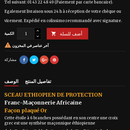
Tel suivant: 01 43 22 48 49 (Paiement par carte bancaire).
Egalement livraison sous 24 h à réception de votre chèque ou
virement. Expédié en colissimo recommandé avec signature.
أضف للسلة

الكمية

آخر عناصر في المخزون
مشاركة
تفاصيل المنتج
الوصف
SCEAU ETHIOPIEN DE PROTECTION
Franc-Maçonnerie Africaine
Façon plaqué Or
Cette étoile à 6 branches possédant en son centre une croix
grec est une synthèse maçonnique éthiopienne