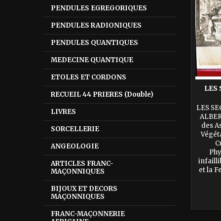
PENDULES EGREGORIQUES
PENDULES RADIONIQUES
PENDULES QUANTIQUES
MEDECINE QUANTIQUE
ETOLES ET CORDONS
LES
RECUEIL 44 PRIERES (Double)
LES SE
LIVRES
ALBER
des A
SORCELLERIE
Végét
C
ANGEOLOGIE
Phy
infail
ARTICLES FRANC-
et la 
MAÇONNIQUES
Toutes
sur l’E
BIJOUX ET DECORS
MAÇONNIQUES
FRANC-MAÇONNERIE