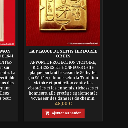
LOMON
LA PLAQUE DE SETHY 1ER DORÉE
MEDAIL
E 1641
OR FIN
O
N fac-
APPORTE PROTECTION VICTOIRE,
Médail
it sur
RICHESSES ET HONNEURS Cette
Pour se 
uaïta. La
plaque portant le sceau de Séthy 1er
des Esp
éritable
(ou Séti 1er) donne selon la Tradition
Obse
ions des
victoire et protection contre les
démoni
enant
obstacles et les ennemis, richesses et
Selon 
lleux,
honneurs. Elle protège également le
permet 
s pour
voyageur des dangers du chemin.
Saturne,
Prix
48,00 €
ques, et
Séthy 1er fut un grand Pharaon, père
maléfiqu
 et...
de Ramses II, qui défendit avec
aussi

Ajouter au panier
vaillance...