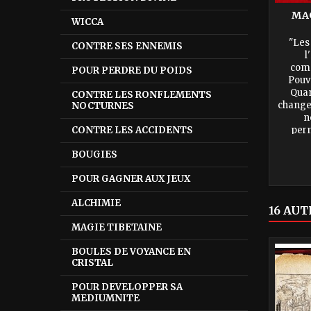
MA
WICCA
"Les
CONTRE SES ENNEMIS
l
comp
POUR PERDRE DU POIDS
Pouvo
Quan
CONTRE LES RONFLEMENTS
changer
NOCTURNES
n
CONTRE LES ACCIDENTS
per
mondes 
BOUGIES
entou
POUR GAGNER AUX JEUX
ALCHIMIE
16 AUT
MAGIE TIBETAINE
BOULES DE VOYANCE EN
CRISTAL
POUR DEVELOPPER SA
MEDIUMNITE