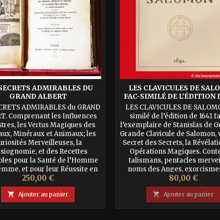
 SECRETS ADMIRABLES DU
LES CLAVICULES DE SA
GRAND ALBERT
FAC-SIMILÉ DE L'ÉDITION D
CRETS ADMIRABLES du GRAND
LES CLAVICULES DE SALOMO
T. Comprenant les Influences
similé de l’édition de 1641 fa
stres, les Vertus Magiques des
l’exemplaire de Stanislas de G
aux, Minéraux et Animaux; les
Grande Clavicule de Salomon, v
uriosités Merveilleuses, la
Secret des Secrets, la Révélat
siognomie, et des Recettes
Opérations Magiques. Cont
libles pour la Santé de l’Homme
talismans, pentacles mervei
Femme, et pour leur Réussite en
noms des Anges, exorcisme
Prix
Prix
250,00 €
80,00 €
 choses. Version collationnée
déjouer tous les pièges maléfi
dition latine de 1651, et illustrée
acquérir Puissance, Richesse

Ajouter au panier

Ajouter au panier
de...