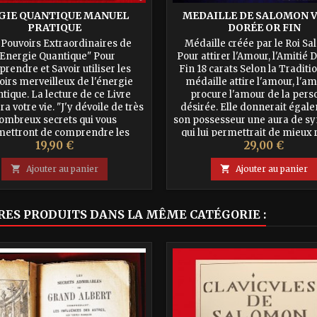
GIE QUANTIQUE MANUEL
MEDAILLE DE SALOMON 
PRATIQUE
DORÉE OR FIN
 Pouvoirs Extraordinaires de
Médaille créée par le Roi S
'Energie Quantique" Pour
Pour attirer l'Amour, l'Amitié 
rendre et Savoir utiliser les
Fin 18 carats Selon la Traditi
irs merveilleux de l'énergie
médaille attire l'amour, l'ami
tique. La lecture de ce Livre
procure l'amour de la per
a votre vie. "J'y dévoile de très
désirée. Elle donnerait égal
ombreux secrets qui vous
son possesseur une aura de s
mettront de comprendre les
qui lui permettrait de mieux 
Prix
Prix
19,90 €
29,00 €
visibles et invisibles qui nous
dans ses démarches. Maî
rent et de mieux appréhender
Morazzano recommande de l'a

Ajouter au panier

Ajouter au panier
les rouages quantiques...
avec...
RES PRODUITS DANS LA MÊME CATÉGORIE :