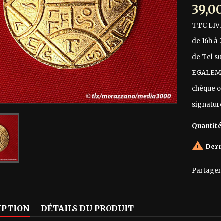
39,0
TTC
LIV
de 16h à
de Tel su
EGALEME
chèque o
signatur
Quantit

Dern
Partager
IPTION
DÉTAILS DU PRODUIT