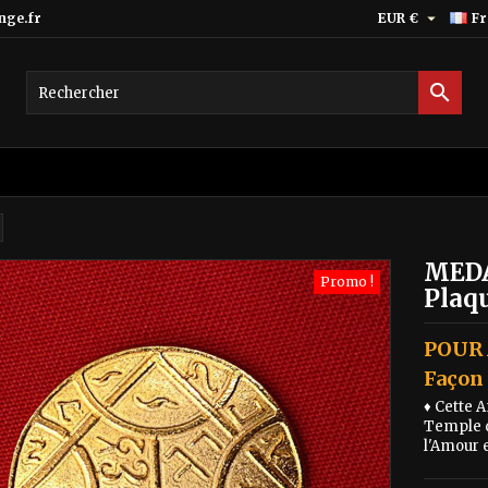

nge.fr
EUR €
Fr

MEDA
Promo !
Plaq
POUR
Façon 
♦ Cette 
Temple d
l'Amour e