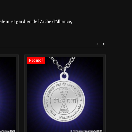
lem et gardien de l'Arche d'Alliance,
<
>
Promo !
Promo !