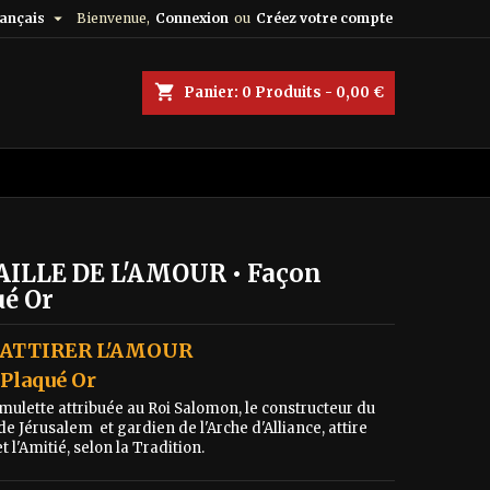

ançais
Bienvenue,
Connexion
ou
Créez votre compte
shopping_cart
Panier:
0
Produits - 0,00 €
ILLE DE L'AMOUR • Façon
ué Or
 ATTIRER L'AMOUR
Plaqué Or
Amulette attribuée au Roi Salomon, le constructeur du
e Jérusalem et gardien de l'Arche d'Alliance, attire
t l'Amitié, selon la Tradition.