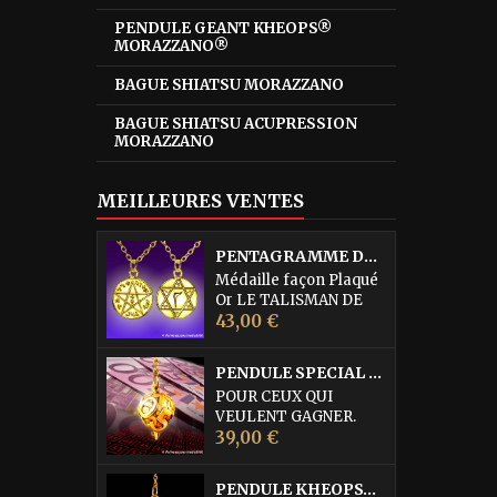
PENDULE GEANT KHEOPS®
MORAZZANO®
BAGUE SHIATSU MORAZZANO
BAGUE SHIATSU ACUPRESSION
MORAZZANO
MEILLEURES VENTES
PENTAGRAMME DE L'ABBE JULIO
Médaille façon Plaqué
Or LE TALISMAN DE
Prix
PROTECTION
43,00 €
SUPRÊME DE L'ABBE
JULIO cette médaille
PENDULE SPECIAL LOTO • DORURE OR FIN
serait la quintessence
POUR CEUX QUI
des médailles de
VEULENT GAGNER.
Protection. Elle est
Prix
Pendule égrégorique
39,00 €
d'une efficacité
réservé à la recherche
remarquable pour
des Numéros du Loto,
combattre les forces
PENDULE KHEOPS® PHARAON MORAZZANO® DORÉ
du Kéno (également