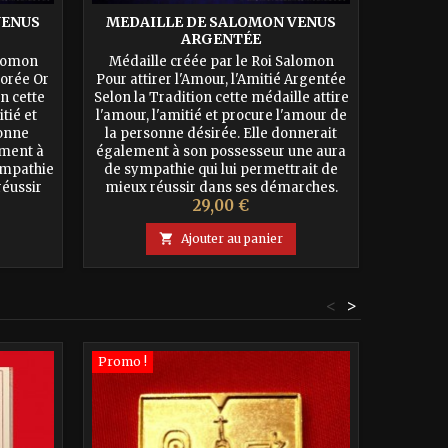
VENUS
MEDAILLE DE SALOMON VENUS
MEDAI
ARGENTÉE
alomon
Médaille créée par le Roi Salomon
Médail
Dorée Or
Pour attirer l'Amour, l'Amitié Argentée
Pour V
on cette
Selon la Tradition cette médaille attire
Victoir
tié et
l'amour, l'amitié et procure l'amour de
ancienn
sonne
la personne désirée. Elle donnerait
combat
ement à
également à son possesseur une aura
ennemi
ympathie
de sympathie qui lui permettrait de
lutter c
réussir
mieux réussir dans ses démarches.
de pr
Prix
29,00 €
tre
Maître Morazzano recommande de
mauvais 
ssocier
l'associer avec la médaille...
(fan

Ajouter au panier
<
>
Promo !
Promo !