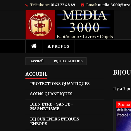
Téléphone:
01 43 22 48 49
Email:
media-3000@ora
À PROPOS
Accueil
BIJOUX KHEOPS
BIJO
ACCUEIL
PROTECTIONS QUANTIQUES
Il y a 3 p
SOINS QUANTIQUES
BIEN ÊTRE - SANTE -
Promo 
MAGNETISME
BIJOUX ENERGETIQUES
KHEOPS