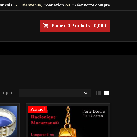

ançais
Bienvenue,
Connexion
ou
Créez votre compte
shopping_cart
Panier:
0
Produits - 0,00 €



er par :
Promo !