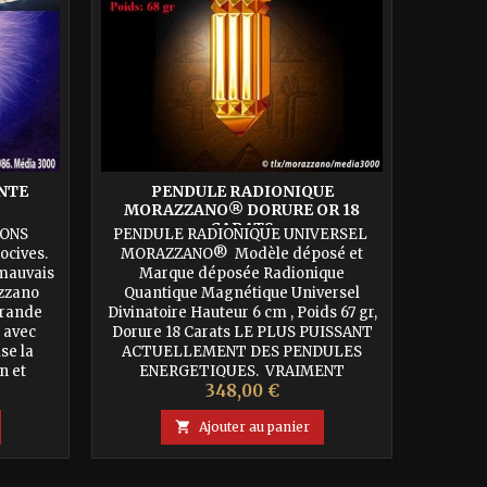
NTE
PENDULE RADIONIQUE
MORAZZANO® DORURE OR 18
CARATS
RONS
PENDULE RADIONIQUE UNIVERSEL
ocives.
MORAZZANO® Modèle déposé et
"mauvais
Marque déposée Radionique
azzano
Quantique Magnétique Universel
Grande
Divinatoire Hauteur 6 cm , Poids 67 gr,
 avec
Dorure 18 Carats LE PLUS PUISSANT
se la
ACTUELLEMENT DES PENDULES
n et
ENERGETIQUES. VRAIMENT
Prix
348,00 €
ique. -
EXCEPTIONNEL. FABRICATION
amise
ARTISANALE DE LUXE. Ce Pendule

Ajouter au panier
...
exceptionnel conçu selon le Nombre
d'Or, est certainement le...