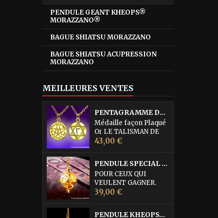
PENDULE GEANT KHEOPS®
MORAZZANO®
BAGUE SHIATSU MORAZZANO
BAGUE SHIATSU ACUPRESSION
MORAZZANO
MEILLEURES VENTES
PENTAGRAMME DE L'ABBE JULIO
Médaille façon Plaqué
Or LE TALISMAN DE
Prix
PROTECTION
43,00 €
SUPRÊME DE L'ABBE
JULIO cette médaille
PENDULE SPECIAL LOTO • DORURE OR FIN
serait la quintessence
POUR CEUX QUI
des médailles de
VEULENT GAGNER.
Protection. Elle est
Prix
Pendule égrégorique
39,00 €
d'une efficacité
réservé à la recherche
remarquable pour
des Numéros du Loto,
combattre les forces
PENDULE KHEOPS® PHARAON MORAZZANO® DORÉ
du Kéno (également