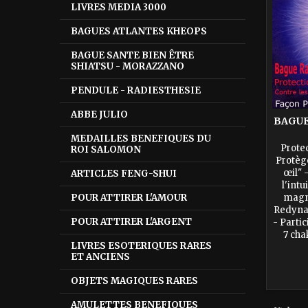
LIVRES MEDIA 3000
BAGUES ATLANTES KHEOPS
BAGUE SANTE BIEN ÊTRE
SHIATSU - MORAZZANO
PENDULE - RADIESTHESIE
ABBE JULIO
BAGUE
MEDAILLES BENEFIQUES DU
Prote
ROI SALOMON
Protèg
œil" 
ARTICLES FENG-SHUI
l'int
magné
POUR ATTIRER L'AMOUR
Redynam
POUR ATTIRER L'ARGENT
- Parti
7 cha
LIVRES ESOTERIQUES RARES
énergét
ET ANCIENS
OBJETS MAGIQUES RARES
AMULETTES BENEFIQUES