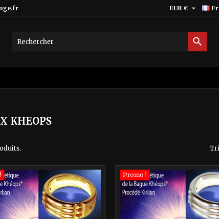

nge.fr
EUR €
Fr

UX KHEOPS
roduits.
Tri
!
Promo !