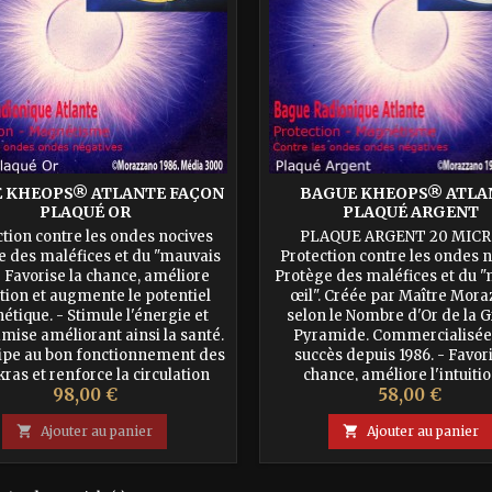
 KHEOPS® ATLANTE FAÇON
BAGUE KHEOPS® ATLA
PLAQUÉ OR
PLAQUÉ ARGENT
ction contre les ondes nocives
PLAQUE ARGENT 20 MIC
e des maléfices et du "mauvais
Protection contre les ondes n
- Favorise la chance, améliore
Protège des maléfices et du 
uition et augmente le potentiel
œil". Créée par Maître Mor
tique. - Stimule l'énergie et
selon le Nombre d'Or de la 
ise améliorant ainsi la santé.
Pyramide. Commercialisée
cipe au bon fonctionnement des
succès depuis 1986. - Favori
kras et renforce la circulation
chance, améliore l'intuitio
Prix
Prix
98,00 €
58,00 €
ique le long de la kundalini. -
augmente le potentiel magnét
Améliore le potentiel...
Stimule l'énergie et Redyn

Ajouter au panier

Ajouter au panier
améliorant ainsi la santé.