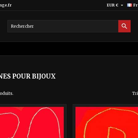

nge.fr
EUR €
Fr

NES POUR BIJOUX
roduits.
Tri