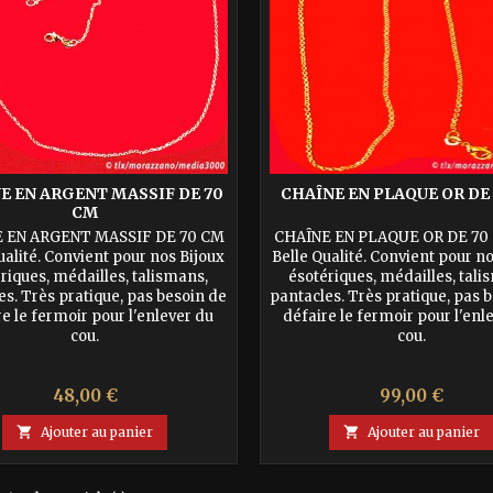
E EN ARGENT MASSIF DE 70
CHAÎNE EN PLAQUE OR DE
CM
 EN ARGENT MASSIF DE 70 CM
CHAÎNE EN PLAQUE OR DE 70 
ualité. Convient pour nos Bijoux
Belle Qualité. Convient pour n
riques, médailles, talismans,
ésotériques, médailles, tali
es. Très pratique, pas besoin de
pantacles. Très pratique, pas 
e le fermoir pour l'enlever du
défaire le fermoir pour l'enl
cou.
cou.
Prix
Prix
48,00 €
99,00 €

Ajouter au panier

Ajouter au panier