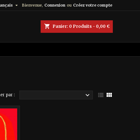

ançais
Bienvenue,
Connexion
ou
Créez votre compte
shopping_cart
Panier:
0
Produits - 0,00 €



er par :