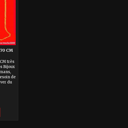
 70 CM
CM très
os Bijoux
smans,
besoin de
ever du