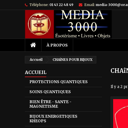
Téléphone:
01 43 22 48 49
Email:
media-3000@ora
À PROPOS
Accueil
CHAîNES POUR BIJOUX
CHAî
ACCUEIL
PROTECTIONS QUANTIQUES
Il y a 2 p
SOINS QUANTIQUES
BIEN ÊTRE - SANTE -
MAGNETISME
BIJOUX ENERGETIQUES
KHEOPS