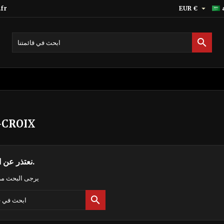

fr
EUR €

-CROIX
نعتذر عن الإزعاج.
يرجى البحث مر
