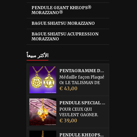
PENDULE GEANT KHEOPS®
MORAZZANO®
BAGUE SHIATSU MORAZZANO
BAGUE SHIATSU ACUPRESSION
MORAZZANO
الأكثر مبيعاً
PENTAGRAMME DE L'ABBE JULIO
Médaille façon Plaqué
Or LE TALISMAN DE
السعر
PROTECTION
€ 43٫00
SUPRÊME DE L'ABBE
JULIO cette médaille
PENDULE SPECIAL LOTO • DORURE OR FIN
serait la quintessence
POUR CEUX QUI
des médailles de
VEULENT GAGNER.
Protection. Elle est
السعر
Pendule égrégorique
€ 39٫00
d'une efficacité
réservé à la recherche
remarquable pour
des Numéros du Loto,
combattre les forces
PENDULE KHEOPS® PHARAON MORAZZANO® DORÉ
du Kéno (également