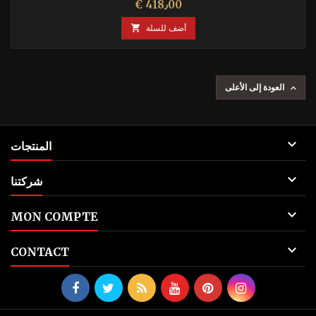
السعر
€ 418٫00
أضف للسلة

العودة إلى الأعلى


المنتجات

شركتنا

MON COMPTE

CONTACT