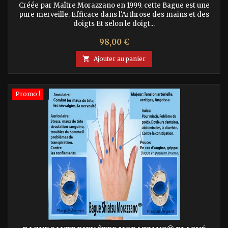
Créée par Maître Morazzano en 1999. cette Bague est une
pure merveille. Efficace dans l'Arthrose des mains et des
doigts Et selon le doigt...
Prix
98,00 €

Ajouter au panier
Promo !