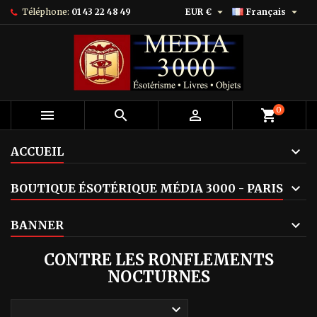


Téléphone:
01 43 22 48 49
EUR €
Français
0



shopping_cart
ACCUEIL
BOUTIQUE ÉSOTÉRIQUE MÉDIA 3000 - PARIS
BANNER
CONTRE LES RONFLEMENTS
NOCTURNES
