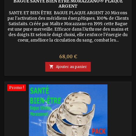
BAGUE SANTE BIEN ÊTRE MORAZZANO® PLAQUÉ
ARGENT
SANTE ET BIEN ÊTRE BAGUE PLAQUE ARGENT 20 Microns
par l'activation des méridiens énergétiques. 100% de Clients
Satisfaits. Créée par Maître Morazzano en 1999. cette Bague
est une pure merveille. Efficace dans l'Arthrose des mains et
des doigts Et selon le doigt choisi, elle renforce l'énergie du
coeur, améliore la circulation du sang, combat les...
Prix
68,00 €

Ajouter au panier
Promo !