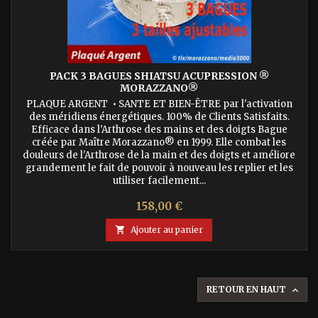
PACK 3 BAGUES SHIATSU ACUPRESSION ®
MORAZZANO®
PLAQUE ARGENT • SANTE ET BIEN-ÊTRE par l'activation
des méridiens énergétiques. 100% de Clients Satisfaits.
Efficace dans l'Arthrose des mains et des doigts Bague
créée par Maître Morazzano® en 1999. Elle combat les
douleurs de l'Arthrose de la main et des doigts et améliore
grandement le fait de pouvoir à nouveau les replier et les
utiliser facilement...
Prix
158,00 €

Ajouter au panier
RETOUR EN HAUT
