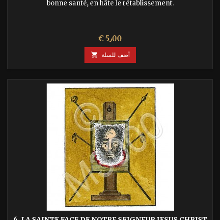
bonne santé, en hâte le rétablissement.
السعر
€ 5٫00
أضف للسلة

6. LA SAINTE FACE DE NOTRE SEIGNEUR JESUS CHRIST