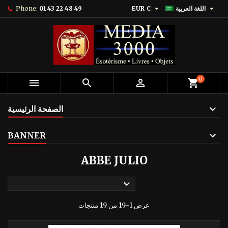


اللغة العربية
EUR €
01 43 22 48 49
Phone:
0



shopping_cart
الصفحة الرئيسية
BANNER
ABBE JULIO

عرض 1-19 من 19 منتجات