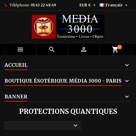


Téléphone:
01 43 22 48 49
EUR €
Français
0



shopping_cart
ACCUEIL
BOUTIQUE ÉSOTÉRIQUE MÉDIA 3000 - PARIS
BANNER
PROTECTIONS QUANTIQUES
