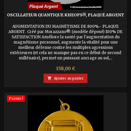
OSCILLATEUR QUANTIQUE KHEOPS®, PLAQUÉ ARGENT
AUGMENTATION DU MAGNÉTISME DE 800%.- PLAQUE
ARGENT. Créé par Morazzano®. (modèle déposé) 100% DE
SATISFACTION Améliore la santé par l'augmentation du
magnétisme personnel, augmente la vitalité pour une
meilleur défense contre les multiples agressions
extérieures (et cela ne manque pas en ce début de second
millénaire), permet un puissant ancrage au sol,...
Prix
158,00 €

Ajouter au panier
Promo !