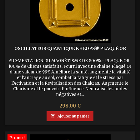
OSCILLATEUR QUANTIQUE KHEOPS® PLAQUÉ OR
AUGMENTATION DU MAGNÉTISME DE 800%.- PLAQUE OR.
100% de Clients satisfaits. Fourni avec une chaine Plaqué Or
d'une valeur de 99€ Améliore la santé, augmente la vitalité
et l'ancrage au sol, combat la fatigue et le stress par
l'Activation et la Revitalisation des Chakras. Augmente le
Charisme et le pouvoir d’influence. Neutralise les ondes
négatives et...
Prix
298,00 €

Ajouter au panier
Promo !