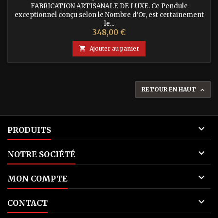
FABRICATION ARTISANALE DE LUXE. Ce Pendule
exceptionnel conçu selon le Nombre d'Or, est certainement
le...
Prix
348,00 €

Ajouter au panier
RETOUR EN HAUT


PRODUITS

NOTRE SOCIÉTÉ

MON COMPTE

CONTACT