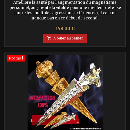
Améliore la santé par l'augmentation du magnétisme
personnel, augmente la vitalité pour une meilleur défense
contre les multiples agressions extérieures (et cela ne
manque pas en ce début de second...
Prix
158,00 €

Ajouter au panier
Promo !