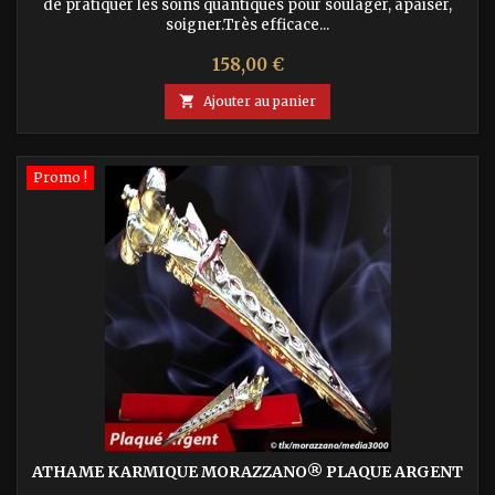
de pratiquer les soins quantiques pour soulager, apaiser,
soigner.Très efficace...
Prix
158,00 €

Ajouter au panier
Promo !
ATHAME KARMIQUE MORAZZANO® PLAQUE ARGENT