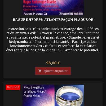
BAGUE KHEOPS® ATLANTE FAÇON PLAQUÉ OR
Protection contre les ondes nocives Protège des maléfices
et du "mauvais œil" - Favorise la chance, améliore l'intuition
et augmente le potentiel magnétique. - Stimule l'énergie et
Redynamise améliorant ainsi la santé. - Participe au bon
fonctionnement des 7 chakras et renforce la circulation
énergétique le long de la kundalini. - Améliore le potentiel...
Prix
98,00 €

Ajouter au panier
Promo !