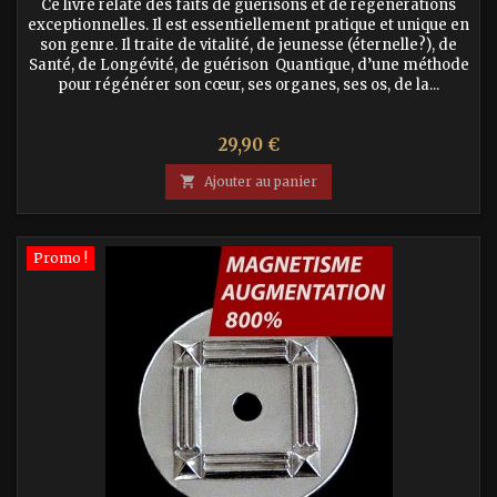
Ce livre relate des faits de guérisons et de régénérations
exceptionnelles. Il est essentiellement pratique et unique en
son genre. Il traite de vitalité, de jeunesse (éternelle?), de
Santé, de Longévité, de guérison Quantique, d’une méthode
pour régénérer son cœur, ses organes, ses os, de la...
Prix
29,90 €

Ajouter au panier
Promo !